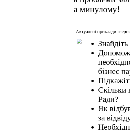
а минулому!
Актуальні приклади зверн
Знайдіть
Допоможі
необхідн
бізнес па
Підкажіт
Скільки 
Ради?
Як відбув
за відвід
Необхідн