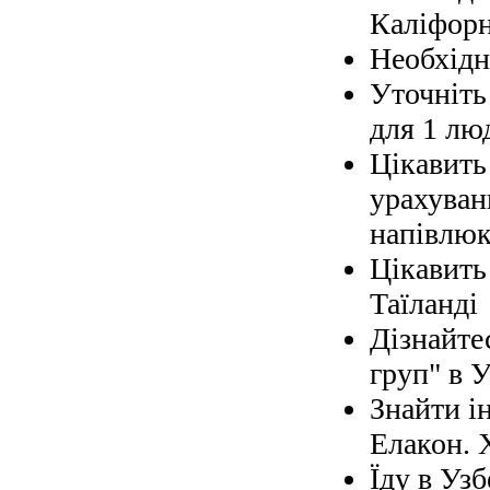
Каліфорн
Необхідно
Уточніть 
для 1 лю
Цікавить
урахуван
напівлюк
Цікавить
Таїланді
Дізнайте
груп" в У
Знайти і
Елакон. 
Їду в Узб