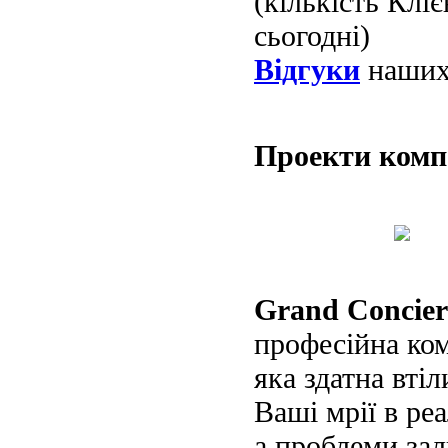
(кількість Клі
сьогодні)
Відгуки
наших 
Проекти ком
Grand Concier
професійна ко
яка здатна втіл
Ваші мрії в реа
а проблеми за