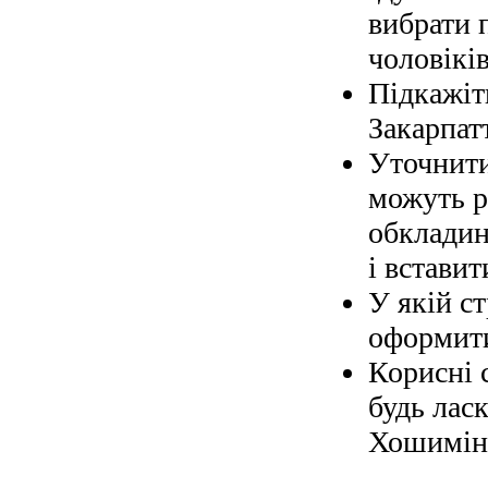
вибрати 
чоловіків
Підкажіт
Закарпат
Уточнити
можуть р
обкладин
і вставит
У якій с
оформити
Корисні 
будь ласк
Хошимін