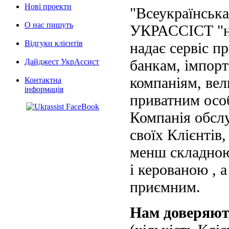
Нові проекти
"Всеукраїнська
О нас пишуть
УКРАССІСТ "на
Відгуки клієнтів
надає сервіс п
банкам, імпорт
Дайджест УкрАссист
компаніям, вел
Контактна
інформація
приватним осо
Компанія обслу
своїх Клієнтів
менш складною
і керованою , а
приємним.
Нам доверяю