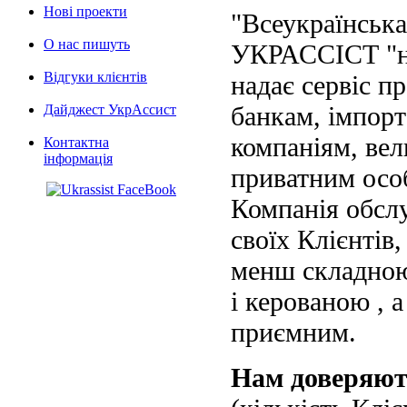
Нові проекти
"Всеукраїнська
О нас пишуть
УКРАССІСТ "на
Відгуки клієнтів
надає сервіс п
банкам, імпорт
Дайджест УкрАссист
компаніям, вел
Контактна
інформація
приватним осо
Компанія обслу
своїх Клієнтів
менш складною
і керованою , а
приємним.
Нам доверяю