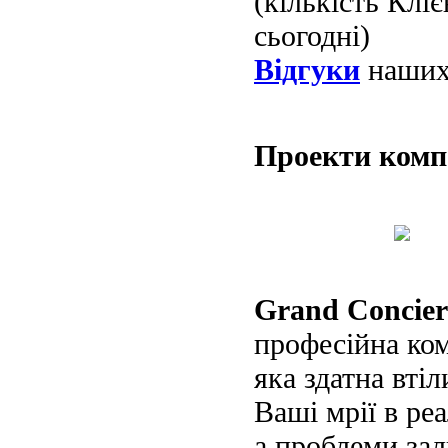
(кількість Клі
сьогодні)
Відгуки
наших 
Проекти ком
Grand Concier
професійна ко
яка здатна втіл
Ваші мрії в реа
а проблеми за