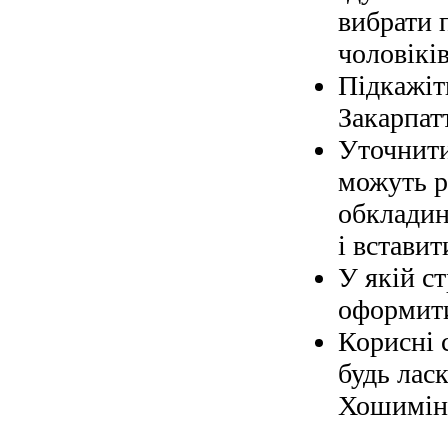
вибрати 
чоловіків
Підкажіт
Закарпат
Уточнити
можуть р
обкладин
і вставит
У якій с
оформити
Корисні 
будь ласк
Хошимін