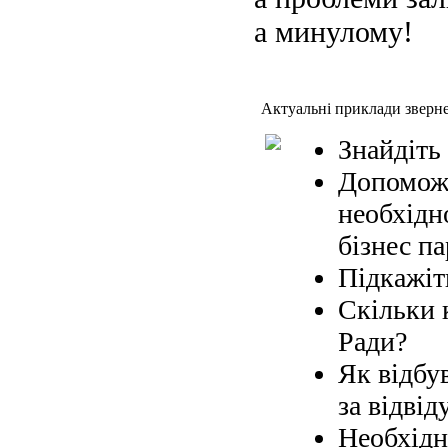
а минулому!
Актуальні приклади зверн
Знайдіть
Допоможі
необхідн
бізнес па
Підкажіт
Скільки 
Ради?
Як відбув
за відвід
Необхідн