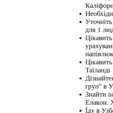
Каліфорн
Необхідно
Уточніть 
для 1 лю
Цікавить
урахуван
напівлюк
Цікавить
Таїланді
Дізнайте
груп" в У
Знайти і
Елакон. 
Їду в Узб