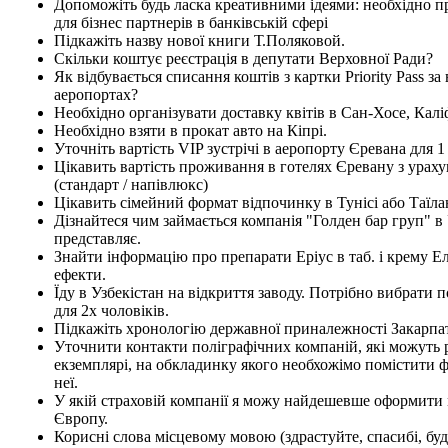
Допоможіть будь ласка креативними ідеями: необхідно 
для бізнес партнерів в банківській сфері
Підкажіть назву нової книги Т.Поляковой.
Скільки коштує реєстрація в депутати Верховної Ради?
Як відбувається списання коштів з картки Priority Pass за 
аеропортах?
Необхідно організувати доставку квітів в Сан-Хосе, Калі
Необхідно взяти в прокат авто на Кіпрі.
Уточніть вартість VIP зустрічі в аеропорту Єревана для 
Цікавить вартість проживання в готелях Єревану з урах
(стандарт / напівлюкс)
Цікавить сімейний формат відпочинку в Тунісі або Таїла
Дізнайтеся чим займається компанія "Голден бар груп" в У
представляє.
Знайти інформацію про препарати Еріус в таб. і крему Е
ефекти.
Їду в Узбекістан на відкриття заводу. Потрібно вибрати
для 2х чоловіків.
Підкажіть хронологію державної приналежності Закарпа
Уточнити контакти поліграфічних компаній, які можуть
екземплярі, на обкладинку якого необхожімо помістити ф
неї.
У якій страховій компанії я можу найдешевше оформити 
Європу.
Корисні слова місцевому мовою (здрастуйте, спасибі, будь 