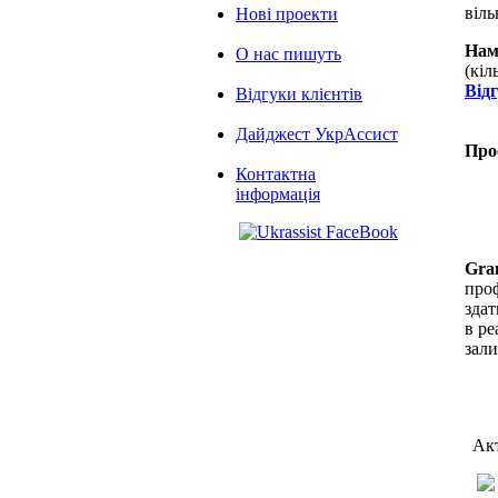
віль
Нові проекти
Нам
О нас пишуть
(кіл
Від
Відгуки клієнтів
Дайджест УкрАссист
Про
Контактна
інформація
Gra
проф
здат
в ре
зал
Акт