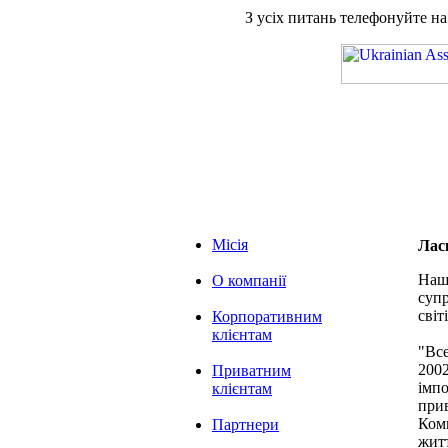
З усіх питань телефонуйте н
Місія
Лас
Наша
О компанії
супр
світі
Корпоративним
клієнтам
"Вс
2002
Приватним
імпо
клієнтам
при
Комп
Партнери
житт