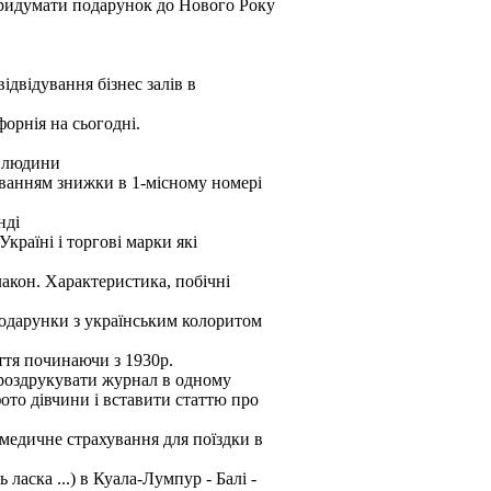
придумати подарунок до Нового Року
відвідування бізнес залів в
форнія на сьогодні.
1 людини
уванням знижки в 1-місному номері
нді
країні і торгові марки які
лакон. Характеристика, побічні
 подарунки з українським колоритом
ття починаючи з 1930р.
 роздрукувати журнал в одному
ото дівчини і вставити статтю про
медичне страхування для поїздки в
ласка ...) в Куала-Лумпур - Балі -