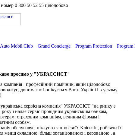
а номер
0 800 50 52 55
цілодобово
Auto Mobil Club
Grand Concierge
Program Protection
Program 
каво просимо у "УКРАССИСТ"
 компанія - професійний помічник, який цілодобово
оводжує, допомагає і опікується Вас в Україні і в усьому
!
еукраїнська сервісна компанія" УКРАССІСТ "на ринку з
 року і надає сервіс провідним українським банкам,
ртерам, страховим компаніям, великим фірмам і
ватним особам.
анія обслуговує, піклується про своїх Клієнтів, роблячи їх
я менш складною, більш організованою і керованою , а