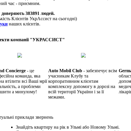
ний час - приємним.
 доверяють
383891
людей.
ькість Клієнтів УкрАссист на сьогодні)
гуки
наших клієнтів.
екти компанії "УКРАССИСТ"
nd Concierge
- це
Auto Mobil Club
- забезпечує всім
Germ
есійна команда, яка
учасникам Клубу та
облас
на втілити всі Ваші мрії
корпоративним клієнтам
допом
альність, а проблеми
комплексну допомогу в дорозі на
медич
ишити а минулому!
всій території України і за її
лікарі
межами.
уальні приклади звернень
Знайдіть квартиру на рік в Ульмі або Новому Ульмі.