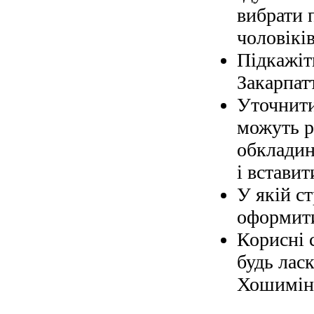
вибрати 
чоловіків
Підкажіт
Закарпат
Уточнити
можуть р
обкладин
і вставит
У якій с
оформити
Корисні 
будь ласк
Хошимін