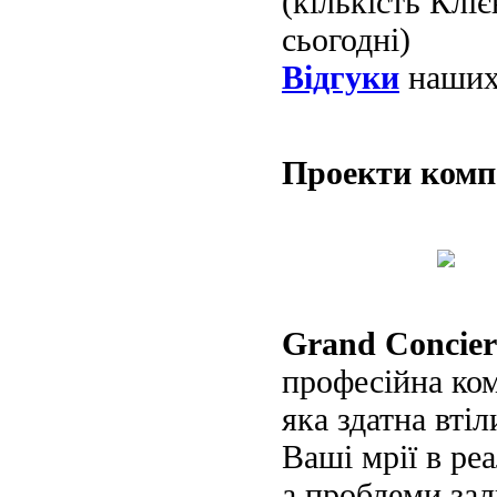
(кількість Клі
сьогодні)
Відгуки
наших 
Проекти ком
Grand Concier
професійна ко
яка здатна втіл
Ваші мрії в реа
а проблеми за