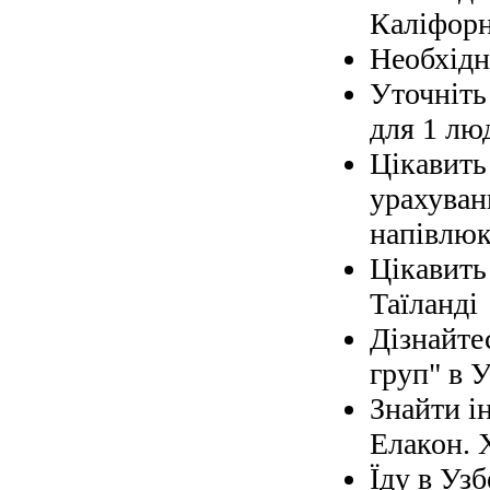
Каліфорн
Необхідно
Уточніть 
для 1 лю
Цікавить
урахуван
напівлюк
Цікавить
Таїланді
Дізнайте
груп" в У
Знайти і
Елакон. 
Їду в Узб