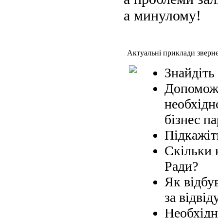
а минулому!
Актуальні приклади зверн
Знайдіть
Допоможі
необхідн
бізнес па
Підкажіт
Скільки 
Ради?
Як відбув
за відвід
Необхідн