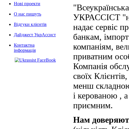
Нові проекти
"Всеукраїнська
О нас пишуть
УКРАССІСТ "на
Відгуки клієнтів
надає сервіс п
банкам, імпорт
Дайджест УкрАссист
компаніям, вел
Контактна
інформація
приватним осо
Компанія обслу
своїх Клієнтів
менш складною
і керованою , а
приємним.
Нам доверяю