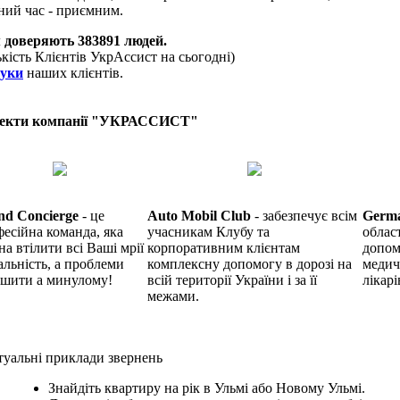
ний час - приємним.
 доверяють
383891
людей.
ькість Клієнтів УкрАссист на сьогодні)
гуки
наших клієнтів.
екти компанії "УКРАССИСТ"
nd Concierge
- це
Auto Mobil Club
- забезпечує всім
Germ
есійна команда, яка
учасникам Клубу та
облас
на втілити всі Ваші мрії
корпоративним клієнтам
допом
альність, а проблеми
комплексну допомогу в дорозі на
медич
ишити а минулому!
всій території України і за її
лікарі
межами.
уальні приклади звернень
Знайдіть квартиру на рік в Ульмі або Новому Ульмі.