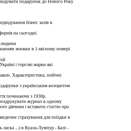
придумати подарунок до Нового Року
відвідування бізнес залів в
форнія на сьогодні.
1 людини
уванням знижки в 1-місному номері
нді
країні і торгові марки які
лакон. Характеристика, побічні
 подарунки з українським колоритом
ття починаючи з 1930р.
 роздрукувати журнал в одному
ото дівчини і вставити статтю про
медичне страхування для поїздки в
ласка ...) в Куала-Лумпур - Балі -