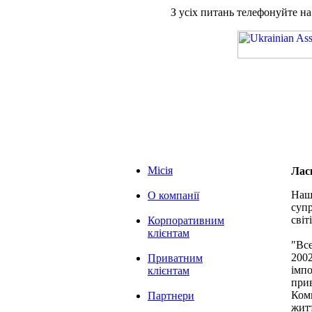
З усіх питань телефонуйте н
Місія
Лас
Наша
О компанії
супр
світі
Корпоративним
клієнтам
"Вс
2002
Приватним
імпо
клієнтам
при
Комп
Партнери
житт