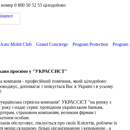
а номер
0 800 50 52 55
цілодобово
Auto Mobil Club
Grand Concierge
Program Protection
Program 
каво просимо у "УКРАССИСТ"
 компанія - професійний помічник, який цілодобово
оводжує, допомагає і опікується Вас в Україні і в усьому
!
еукраїнська сервісна компанія" УКРАССІСТ "на ринку з
 року і надає сервіс провідним українським банкам,
ртерам, страховим компаніям, великим фірмам і
ватним особам.
анія обслуговує, піклується про своїх Клієнтів, роблячи їх
я менш складною, більш організованою і керованою , а