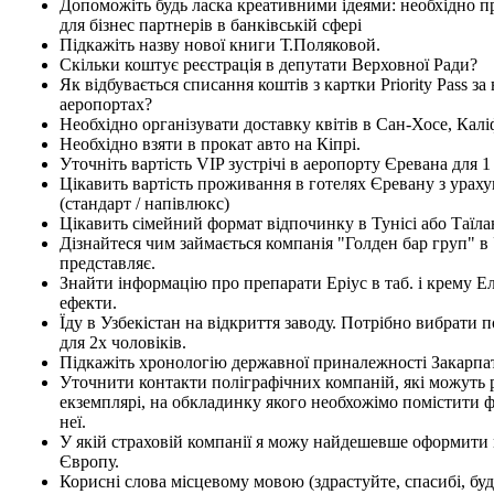
Допоможіть будь ласка креативними ідеями: необхідно 
для бізнес партнерів в банківській сфері
Підкажіть назву нової книги Т.Поляковой.
Скільки коштує реєстрація в депутати Верховної Ради?
Як відбувається списання коштів з картки Priority Pass за 
аеропортах?
Необхідно організувати доставку квітів в Сан-Хосе, Калі
Необхідно взяти в прокат авто на Кіпрі.
Уточніть вартість VIP зустрічі в аеропорту Єревана для 
Цікавить вартість проживання в готелях Єревану з урах
(стандарт / напівлюкс)
Цікавить сімейний формат відпочинку в Тунісі або Таїла
Дізнайтеся чим займається компанія "Голден бар груп" в У
представляє.
Знайти інформацію про препарати Еріус в таб. і крему Е
ефекти.
Їду в Узбекістан на відкриття заводу. Потрібно вибрати
для 2х чоловіків.
Підкажіть хронологію державної приналежності Закарпа
Уточнити контакти поліграфічних компаній, які можуть
екземплярі, на обкладинку якого необхожімо помістити ф
неї.
У якій страховій компанії я можу найдешевше оформити 
Європу.
Корисні слова місцевому мовою (здрастуйте, спасибі, будь 