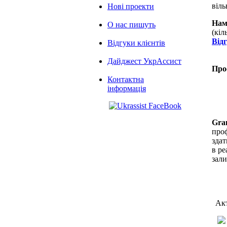
віль
Нові проекти
Нам
О нас пишуть
(кіл
Від
Відгуки клієнтів
Дайджест УкрАссист
Про
Контактна
інформація
Gra
проф
здат
в ре
зал
Акт