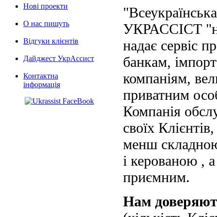
Нові проекти
"Всеукраїнська
О нас пишуть
УКРАССІСТ "на
Відгуки клієнтів
надає сервіс п
банкам, імпорт
Дайджест УкрАссист
компаніям, вел
Контактна
інформація
приватним осо
Компанія обслу
своїх Клієнтів
менш складною
і керованою , а
приємним.
Нам доверяю