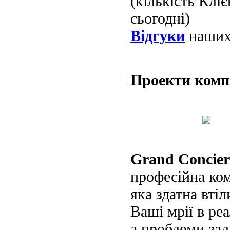
(кількість Клі
сьогодні)
Відгуки
наших 
Проекти ком
Grand Concier
професійна ко
яка здатна втіл
Ваші мрії в реа
а проблеми за