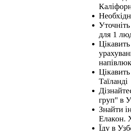
Каліфорн
Необхідно
Уточніть 
для 1 лю
Цікавить
урахуван
напівлюк
Цікавить
Таїланді
Дізнайте
груп" в У
Знайти і
Елакон. 
Їду в Узб