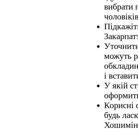
вибрати 
чоловіків
Підкажіт
Закарпат
Уточнити
можуть р
обкладин
і вставит
У якій с
оформити
Корисні 
будь ласк
Хошимін