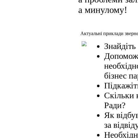
а минулому!
Актуальні приклади зверн
Знайдіть
Допоможі
необхідн
бізнес па
Підкажіт
Скільки 
Ради?
Як відбув
за відвід
Необхідн