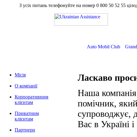
З усіх питань телефонуйте на номер
0 800 50 52 55
ц
Auto Mobil Club
Grand
Місія
Ласкаво про
О компанії
Наша компанія
Корпоративним
помічник, який
клієнтам
супроводжує, д
Приватним
клієнтам
Вас в Україні і
Партнери