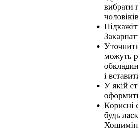
вибрати 
чоловіків
Підкажіт
Закарпат
Уточнити
можуть р
обкладин
і вставит
У якій с
оформити
Корисні 
будь ласк
Хошимін