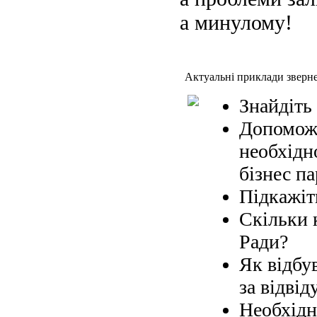
а минулому!
Актуальні приклади зверн
Знайдіть
Допоможі
необхідн
бізнес па
Підкажіт
Скільки 
Ради?
Як відбув
за відвід
Необхідн