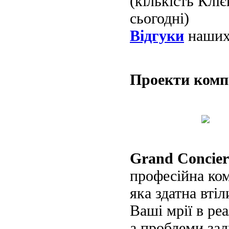
(кількість Клі
сьогодні)
Відгуки
наших 
Проекти ком
Grand Concier
професійна ко
яка здатна втіл
Ваші мрії в реа
а проблеми за