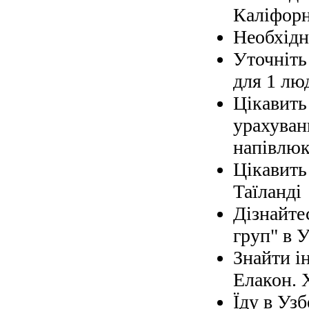
Каліфорн
Необхідно
Уточніть 
для 1 лю
Цікавить
урахуван
напівлюк
Цікавить
Таїланді
Дізнайте
груп" в У
Знайти і
Елакон. 
Їду в Узб