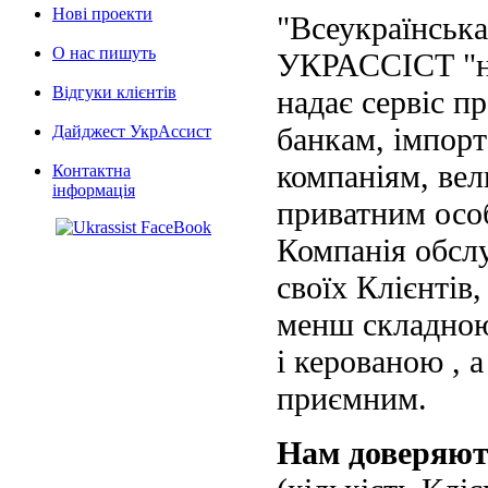
Нові проекти
"Всеукраїнська
О нас пишуть
УКРАССІСТ "на
Відгуки клієнтів
надає сервіс п
банкам, імпорт
Дайджест УкрАссист
компаніям, вел
Контактна
інформація
приватним осо
Компанія обслу
своїх Клієнтів
менш складною
і керованою , а
приємним.
Нам доверяю