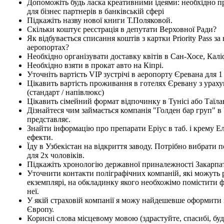
Допоможіть будь ласка креативними ідеями: необхідно 
для бізнес партнерів в банківській сфері
Підкажіть назву нової книги Т.Поляковой.
Скільки коштує реєстрація в депутати Верховної Ради?
Як відбувається списання коштів з картки Priority Pass за 
аеропортах?
Необхідно організувати доставку квітів в Сан-Хосе, Калі
Необхідно взяти в прокат авто на Кіпрі.
Уточніть вартість VIP зустрічі в аеропорту Єревана для 
Цікавить вартість проживання в готелях Єревану з урах
(стандарт / напівлюкс)
Цікавить сімейний формат відпочинку в Тунісі або Таїла
Дізнайтеся чим займається компанія "Голден бар груп" в У
представляє.
Знайти інформацію про препарати Еріус в таб. і крему Е
ефекти.
Їду в Узбекістан на відкриття заводу. Потрібно вибрати
для 2х чоловіків.
Підкажіть хронологію державної приналежності Закарпа
Уточнити контакти поліграфічних компаній, які можуть
екземплярі, на обкладинку якого необхожімо помістити ф
неї.
У якій страховій компанії я можу найдешевше оформити 
Європу.
Корисні слова місцевому мовою (здрастуйте, спасибі, будь 