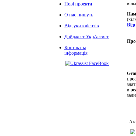
віль
Нові проекти
Нам
О нас пишуть
(кіл
Від
Відгуки клієнтів
Дайджест УкрАссист
Про
Контактна
інформація
Gra
проф
здат
в ре
зал
Акт