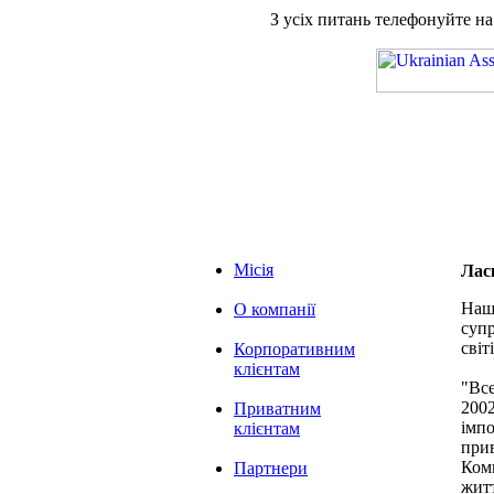
З усіх питань телефонуйте н
Місія
Лас
Наша
О компанії
супр
світі
Корпоративним
клієнтам
"Вс
2002
Приватним
імпо
клієнтам
при
Комп
Партнери
житт