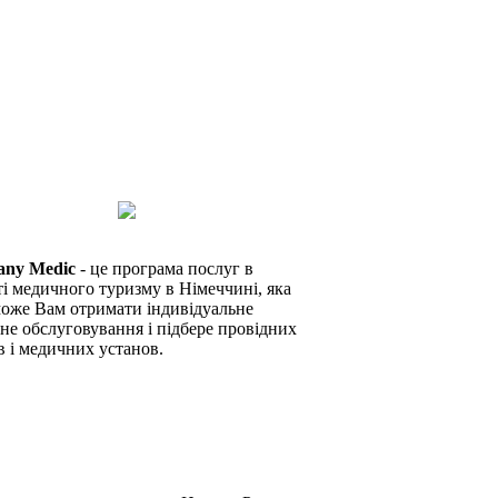
any Medic
- це програма послуг в
ті медичного туризму в Німеччині, яка
оже Вам отримати індивідуальне
не обслуговування і підбере провідних
в і медичних установ.