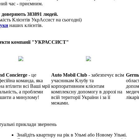
ний час - приємним.
 доверяють
383891
людей.
ькість Клієнтів УкрАссист на сьогодні)
гуки
наших клієнтів.
екти компанії "УКРАССИСТ"
nd Concierge
- це
Auto Mobil Club
- забезпечує всім
Germ
есійна команда, яка
учасникам Клубу та
облас
на втілити всі Ваші мрії
корпоративним клієнтам
допом
альність, а проблеми
комплексну допомогу в дорозі на
медич
ишити а минулому!
всій території України і за її
лікарі
межами.
уальні приклади звернень
Знайдіть квартиру на рік в Ульмі або Новому Ульмі.