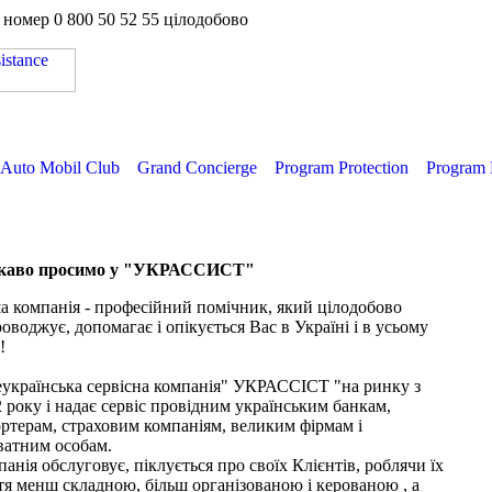
а номер
0 800 50 52 55
цілодобово
Auto Mobil Club
Grand Concierge
Program Protection
Program 
каво просимо у "УКРАССИСТ"
 компанія - професійний помічник, який цілодобово
оводжує, допомагає і опікується Вас в Україні і в усьому
!
еукраїнська сервісна компанія" УКРАССІСТ "на ринку з
 року і надає сервіс провідним українським банкам,
ртерам, страховим компаніям, великим фірмам і
ватним особам.
анія обслуговує, піклується про своїх Клієнтів, роблячи їх
я менш складною, більш організованою і керованою , а