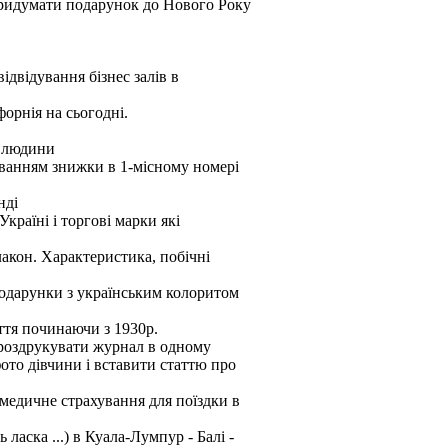
придумати подарунок до Нового Року
відвідування бізнес залів в
форнія на сьогодні.
1 людини
уванням знижки в 1-місному номері
нді
країні і торгові марки які
лакон. Характеристика, побічні
 подарунки з українським колоритом
ття починаючи з 1930р.
 роздрукувати журнал в одному
ото дівчини і вставити статтю про
медичне страхування для поїздки в
ласка ...) в Куала-Лумпур - Балі -