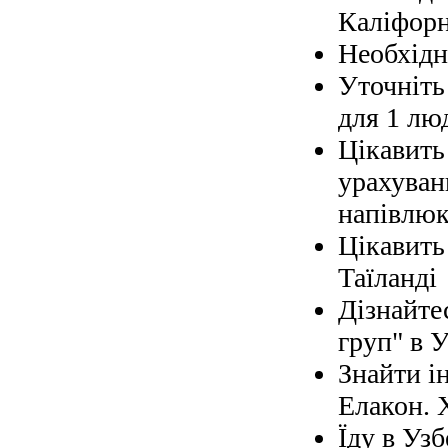
Каліфорн
Необхідно
Уточніть 
для 1 лю
Цікавить
урахуван
напівлюк
Цікавить
Таїланді
Дізнайте
груп" в У
Знайти і
Елакон. 
Їду в Узб