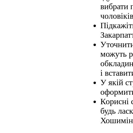
вибрати 
чоловіків
Підкажіт
Закарпат
Уточнити
можуть р
обкладин
і вставит
У якій с
оформити
Корисні 
будь ласк
Хошимін