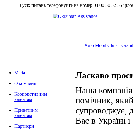
З усіх питань телефонуйте на номер
0 800 50 52 55
ц
Auto Mobil Club
Grand
Місія
Ласкаво про
О компанії
Наша компанія
Корпоративним
помічник, який
клієнтам
супроводжує, д
Приватним
клієнтам
Вас в Україні і
Партнери