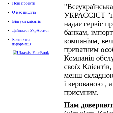
Нові проекти
"Всеукраїнська
О нас пишуть
УКРАССІСТ "на
Відгуки клієнтів
надає сервіс п
банкам, імпорт
Дайджест УкрАссист
компаніям, вел
Контактна
інформація
приватним осо
Компанія обслу
своїх Клієнтів
менш складною
і керованою , а
приємним.
Нам доверяю