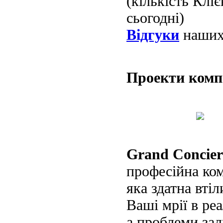
(кількість Клі
сьогодні)
Відгуки
наших 
Проекти ком
Grand Concier
професійна ко
яка здатна втіл
Ваші мрії в реа
а проблеми за