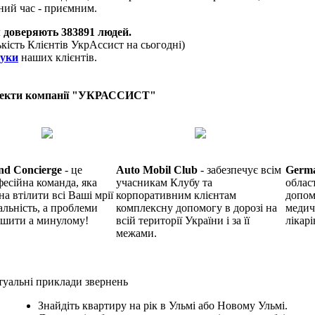
ний час - приємним.
 доверяють
383891
людей.
ькість Клієнтів УкрАссист на сьогодні)
гуки
наших клієнтів.
екти компанії "УКРАССИСТ"
nd Concierge
- це
Auto Mobil Club
- забезпечує всім
Germ
есійна команда, яка
учасникам Клубу та
облас
на втілити всі Ваші мрії
корпоративним клієнтам
допом
альність, а проблеми
комплексну допомогу в дорозі на
медич
ишити а минулому!
всій території України і за її
лікарі
межами.
уальні приклади звернень
Знайдіть квартиру на рік в Ульмі або Новому Ульмі.