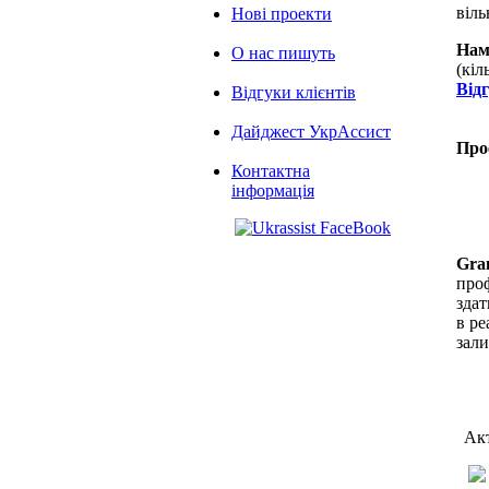
віль
Нові проекти
Нам
О нас пишуть
(кіл
Від
Відгуки клієнтів
Дайджест УкрАссист
Про
Контактна
інформація
Gra
проф
здат
в ре
зал
Акт