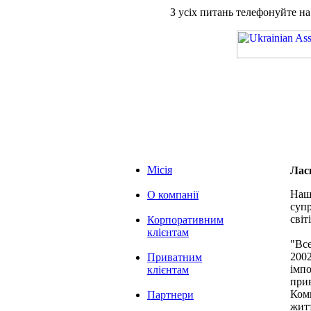
З усіх питань телефонуйте н
Місія
Лас
Наша
О компанії
супр
світі
Корпоративним
клієнтам
"Вс
2002
Приватним
імпо
клієнтам
при
Комп
Партнери
житт