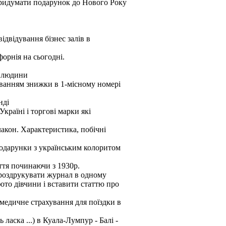
придумати подарунок до Нового Року
відвідування бізнес залів в
форнія на сьогодні.
1 людини
уванням знижки в 1-місному номері
нді
країні і торгові марки які
лакон. Характеристика, побічні
 подарунки з українським колоритом
ття починаючи з 1930р.
 роздрукувати журнал в одному
ото дівчини і вставити статтю про
медичне страхування для поїздки в
ласка ...) в Куала-Лумпур - Балі -