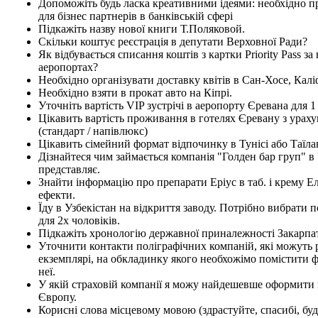
Допоможіть будь ласка креативними ідеями: необхідно 
для бізнес партнерів в банківській сфері
Підкажіть назву нової книги Т.Поляковой.
Скільки коштує реєстрація в депутати Верховної Ради?
Як відбувається списання коштів з картки Priority Pass за 
аеропортах?
Необхідно організувати доставку квітів в Сан-Хосе, Калі
Необхідно взяти в прокат авто на Кіпрі.
Уточніть вартість VIP зустрічі в аеропорту Єревана для 
Цікавить вартість проживання в готелях Єревану з урах
(стандарт / напівлюкс)
Цікавить сімейний формат відпочинку в Тунісі або Таїла
Дізнайтеся чим займається компанія "Голден бар груп" в У
представляє.
Знайти інформацію про препарати Еріус в таб. і крему Е
ефекти.
Їду в Узбекістан на відкриття заводу. Потрібно вибрати
для 2х чоловіків.
Підкажіть хронологію державної приналежності Закарпа
Уточнити контакти поліграфічних компаній, які можуть
екземплярі, на обкладинку якого необхожімо помістити ф
неї.
У якій страховій компанії я можу найдешевше оформити 
Європу.
Корисні слова місцевому мовою (здрастуйте, спасибі, будь 