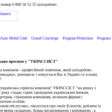
а номер
0 800 50 52 55
цілодобово
Auto Mobil Club
Grand Concierge
Program Protection
Program 
каво просимо у "УКРАССИСТ"
 компанія - професійний помічник, який цілодобово
оводжує, допомагає і опікується Вас в Україні і в усьому
!
еукраїнська сервісна компанія" УКРАССІСТ "на ринку з
 року і надає сервіс провідним українським банкам,
ртерам, страховим компаніям, великим фірмам і
ватним особам.
анія обслуговує, піклується про своїх Клієнтів, роблячи їх
я менш складною, більш організованою і керованою , а