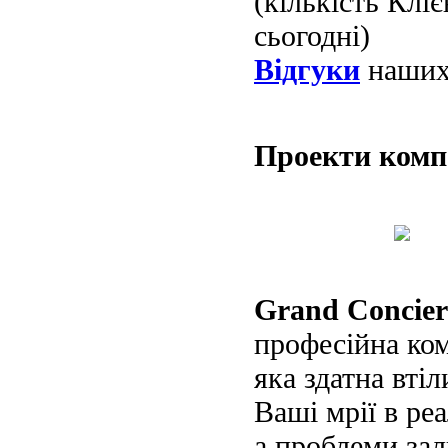
(кількість Клі
сьогодні)
Відгуки
наших 
Проекти ком
Grand Concier
професійна ко
яка здатна втіл
Ваші мрії в реа
а проблеми за