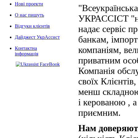
Нові проекти
"Всеукраїнська
О нас пишуть
УКРАССІСТ "на
Відгуки клієнтів
надає сервіс п
банкам, імпорт
Дайджест УкрАссист
компаніям, вел
Контактна
інформація
приватним осо
Компанія обслу
своїх Клієнтів
менш складною
і керованою , а
приємним.
Нам доверяю