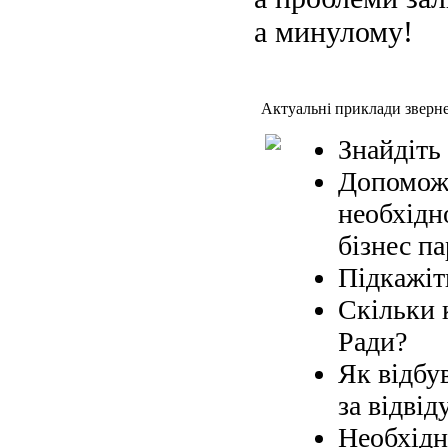
а минулому!
Актуальні приклади зверн
Знайдіть
Допоможі
необхідн
бізнес па
Підкажіт
Скільки 
Ради?
Як відбув
за відвід
Необхідн