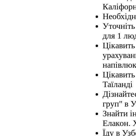
Каліфорн
Необхідно
Уточніть 
для 1 лю
Цікавить
урахуван
напівлюк
Цікавить
Таїланді
Дізнайте
груп" в У
Знайти і
Елакон. 
Їду в Узб