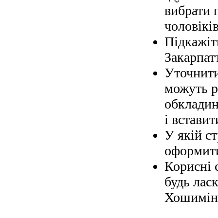
вибрати 
чоловіків
Підкажіт
Закарпат
Уточнити
можуть р
обкладин
і вставит
У якій с
оформити
Корисні 
будь ласк
Хошимін