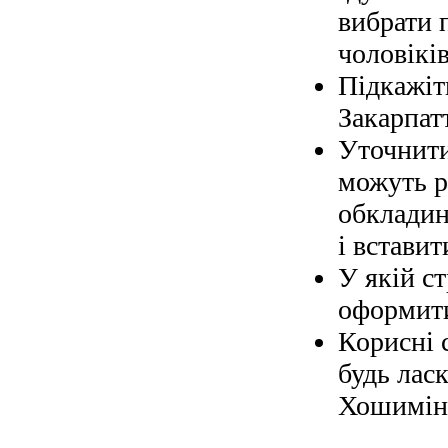
вибрати 
чоловіків
Підкажіт
Закарпат
Уточнити
можуть р
обкладин
і вставит
У якій с
оформити
Корисні 
будь ласк
Хошимін