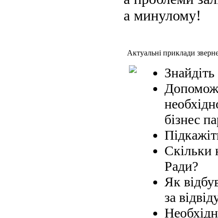
а минулому!
Актуальні приклади зверн
Знайдіть
Допоможі
необхідн
бізнес па
Підкажіт
Скільки 
Ради?
Як відбув
за відвід
Необхідн