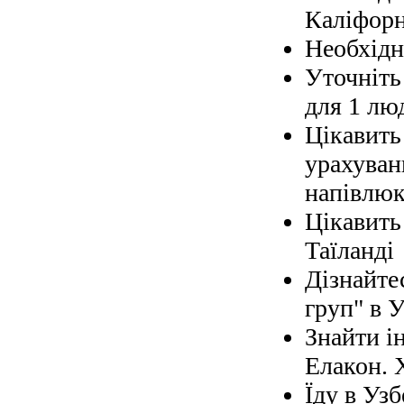
Каліфорн
Необхідно
Уточніть 
для 1 лю
Цікавить
урахуван
напівлюк
Цікавить
Таїланді
Дізнайте
груп" в У
Знайти і
Елакон. 
Їду в Узб