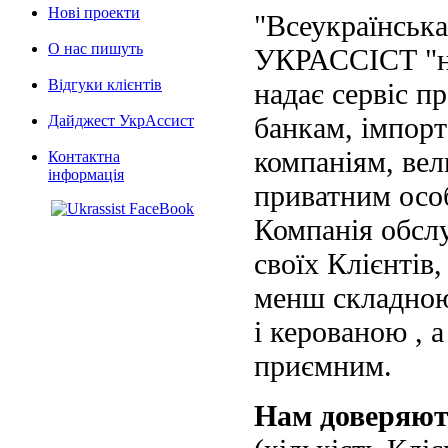
Нові проекти
"Всеукраїнська
О нас пишуть
УКРАССІСТ "на
Відгуки клієнтів
надає сервіс п
банкам, імпорт
Дайджест УкрАссист
компаніям, вел
Контактна
інформація
приватним осо
Компанія обслу
своїх Клієнтів
менш складною
і керованою , а
приємним.
Нам доверяю