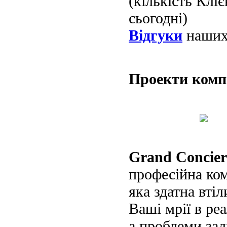
(кількість Клі
сьогодні)
Відгуки
наших 
Проекти ком
Grand Concier
професійна ко
яка здатна втіл
Ваші мрії в реа
а проблеми за