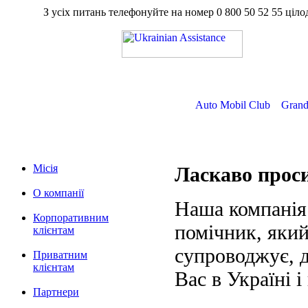
З усіх питань телефонуйте на номер
0 800 50 52 55
ц
Auto Mobil Club
Grand
Місія
Ласкаво про
О компанії
Наша компанія
Корпоративним
помічник, який
клієнтам
супроводжує, д
Приватним
клієнтам
Вас в Україні і
Партнери