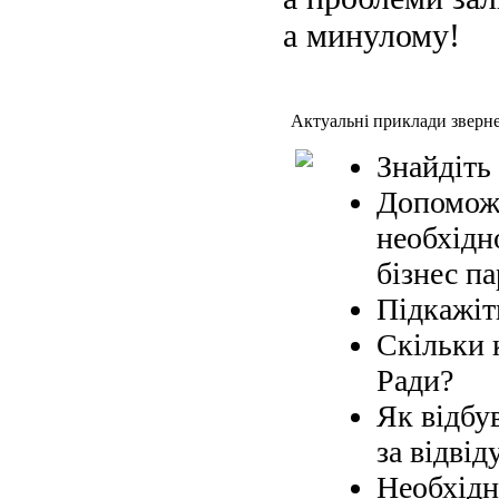
а минулому!
Актуальні приклади зверн
Знайдіть
Допоможі
необхідн
бізнес па
Підкажіт
Скільки 
Ради?
Як відбув
за відвід
Необхідн