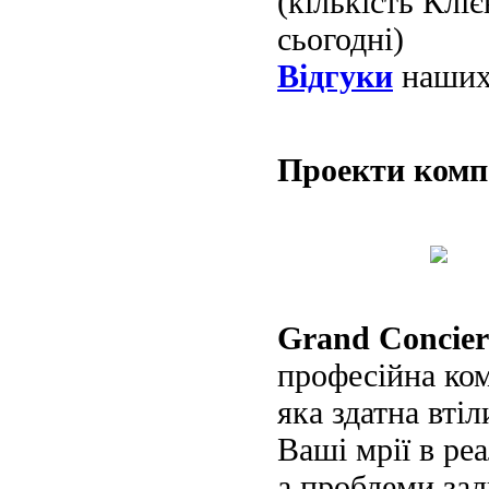
(кількість Клі
сьогодні)
Відгуки
наших 
Проекти ком
Grand Concier
професійна ко
яка здатна втіл
Ваші мрії в реа
а проблеми за