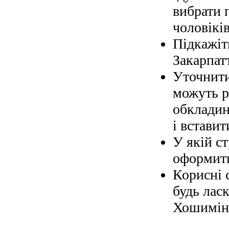
вибрати 
чоловіків
Підкажіт
Закарпат
Уточнити
можуть р
обкладин
і вставит
У якій с
оформити
Корисні 
будь ласк
Хошимін