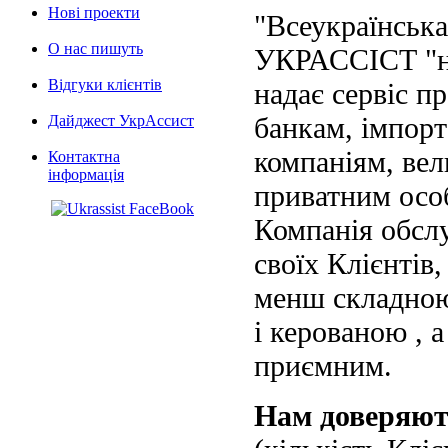
Нові проекти
"Всеукраїнська
О нас пишуть
УКРАССІСТ "на
Відгуки клієнтів
надає сервіс п
банкам, імпорт
Дайджест УкрАссист
компаніям, вел
Контактна
інформація
приватним осо
Компанія обслу
своїх Клієнтів
менш складною
і керованою , а
приємним.
Нам доверяю