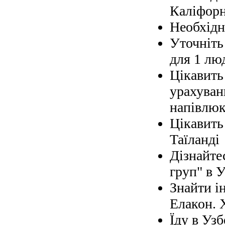
Каліфорн
Необхідно
Уточніть 
для 1 лю
Цікавить
урахуван
напівлюк
Цікавить
Таїланді
Дізнайте
груп" в У
Знайти і
Елакон. 
Їду в Узб