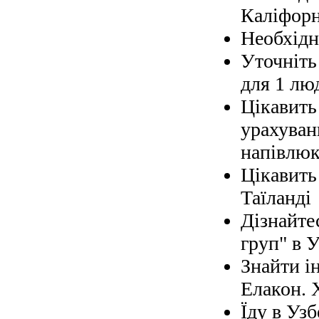
Каліфорн
Необхідно
Уточніть 
для 1 лю
Цікавить
урахуван
напівлюк
Цікавить
Таїланді
Дізнайте
груп" в У
Знайти і
Елакон. 
Їду в Узб