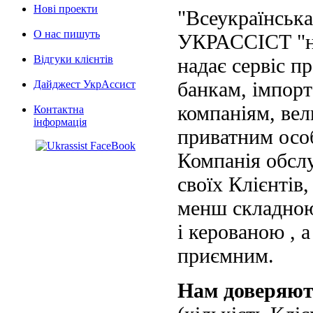
Нові проекти
"Всеукраїнська
О нас пишуть
УКРАССІСТ "на
Відгуки клієнтів
надає сервіс п
банкам, імпорт
Дайджест УкрАссист
компаніям, вел
Контактна
інформація
приватним осо
Компанія обслу
своїх Клієнтів
менш складною
і керованою , а
приємним.
Нам доверяю