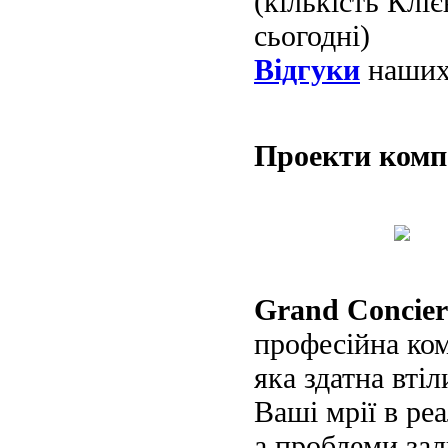
(кількість Клі
сьогодні)
Відгуки
наших 
Проекти ком
Grand Concier
професійна ко
яка здатна втіл
Ваші мрії в реа
а проблеми за