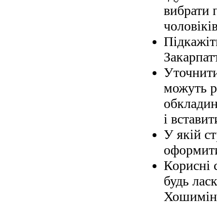
вибрати 
чоловіків
Підкажіт
Закарпат
Уточнити
можуть р
обкладин
і вставит
У якій с
оформити
Корисні 
будь ласк
Хошимін