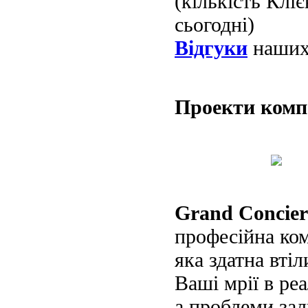
(кількість Клі
сьогодні)
Відгуки
наших 
Проекти ком
Grand Concier
професійна ко
яка здатна втіл
Ваші мрії в реа
а проблеми за