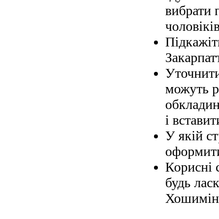
вибрати 
чоловіків
Підкажіт
Закарпат
Уточнити
можуть р
обкладин
і вставит
У якій с
оформити
Корисні 
будь ласк
Хошимін