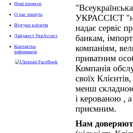
Нові проекти
"Всеукраїнська
О нас пишуть
УКРАССІСТ "на
Відгуки клієнтів
надає сервіс п
банкам, імпорт
Дайджест УкрАссист
компаніям, вел
Контактна
інформація
приватним осо
Компанія обслу
своїх Клієнтів
менш складною
і керованою , а
приємним.
Нам доверяю