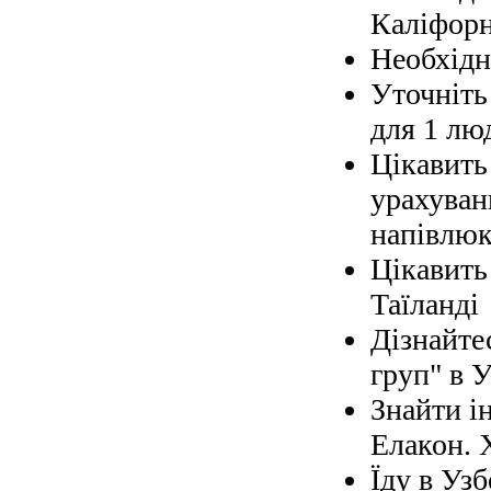
Каліфорн
Необхідно
Уточніть 
для 1 лю
Цікавить
урахуван
напівлюк
Цікавить
Таїланді
Дізнайте
груп" в У
Знайти і
Елакон. 
Їду в Узб