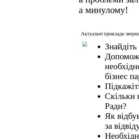
а минулому!
Актуальні приклади зверн
Знайдіть
Допоможі
необхідн
бізнес па
Підкажіт
Скільки 
Ради?
Як відбув
за відвід
Необхідн