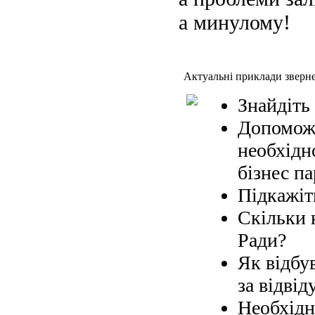
а минулому!
Актуальні приклади зверн
Знайдіть
Допоможі
необхідн
бізнес па
Підкажіт
Скільки 
Ради?
Як відбув
за відвід
Необхідн