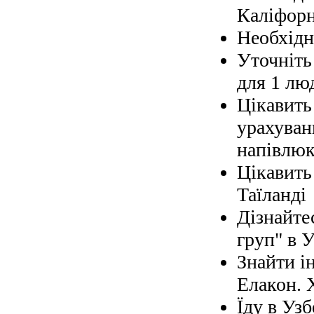
Каліфорн
Необхідно
Уточніть 
для 1 лю
Цікавить
урахуван
напівлюк
Цікавить
Таїланді
Дізнайте
груп" в У
Знайти і
Елакон. 
Їду в Узб