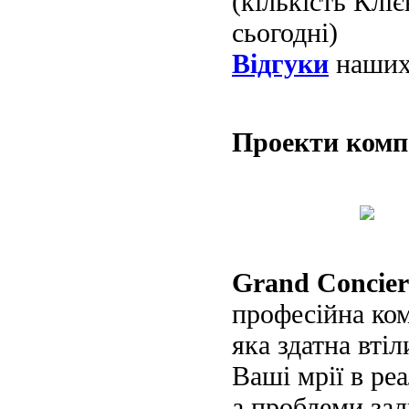
(кількість Клі
сьогодні)
Відгуки
наших 
Проекти ком
Grand Concier
професійна ко
яка здатна втіл
Ваші мрії в реа
а проблеми за