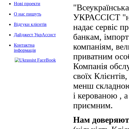
Нові проекти
"Всеукраїнська
О нас пишуть
УКРАССІСТ "на
Відгуки клієнтів
надає сервіс п
банкам, імпорт
Дайджест УкрАссист
компаніям, вел
Контактна
інформація
приватним осо
Компанія обслу
своїх Клієнтів
менш складною
і керованою , а
приємним.
Нам доверяю