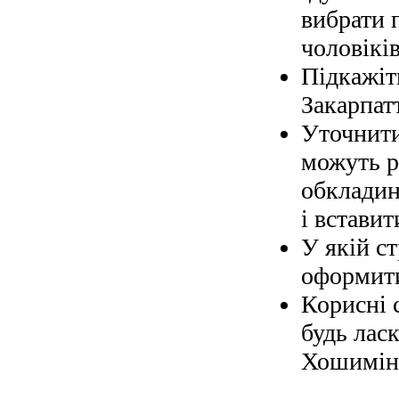
вибрати 
чоловіків
Підкажіт
Закарпат
Уточнити
можуть р
обкладин
і вставит
У якій с
оформити
Корисні 
будь ласк
Хошимін