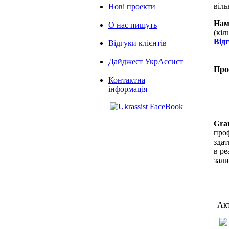
віль
Нові проекти
Нам
О нас пишуть
(кіл
Від
Відгуки клієнтів
Дайджест УкрАссист
Про
Контактна
інформація
Gra
проф
здат
в ре
зал
Акт