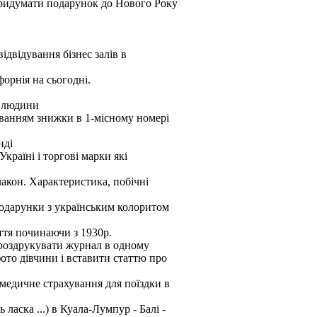
придумати подарунок до Нового Року
відвідування бізнес залів в
форнія на сьогодні.
1 людини
уванням знижки в 1-місному номері
нді
країні і торгові марки які
лакон. Характеристика, побічні
 подарунки з українським колоритом
ття починаючи з 1930р.
 роздрукувати журнал в одному
ото дівчини і вставити статтю про
медичне страхування для поїздки в
ласка ...) в Куала-Лумпур - Балі -