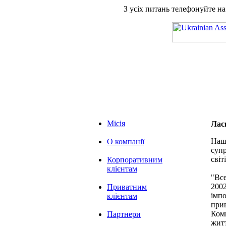
З усіх питань телефонуйте н
Місія
Лас
Наша
О компанії
супр
світі
Корпоративним
клієнтам
"Вс
2002
Приватним
імпо
клієнтам
при
Комп
Партнери
житт