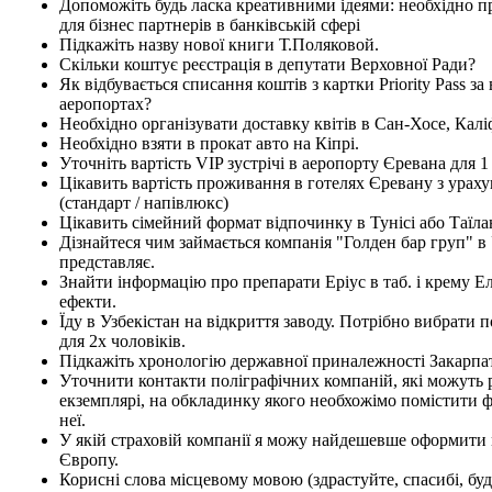
Допоможіть будь ласка креативними ідеями: необхідно 
для бізнес партнерів в банківській сфері
Підкажіть назву нової книги Т.Поляковой.
Скільки коштує реєстрація в депутати Верховної Ради?
Як відбувається списання коштів з картки Priority Pass за 
аеропортах?
Необхідно організувати доставку квітів в Сан-Хосе, Калі
Необхідно взяти в прокат авто на Кіпрі.
Уточніть вартість VIP зустрічі в аеропорту Єревана для 
Цікавить вартість проживання в готелях Єревану з урах
(стандарт / напівлюкс)
Цікавить сімейний формат відпочинку в Тунісі або Таїла
Дізнайтеся чим займається компанія "Голден бар груп" в У
представляє.
Знайти інформацію про препарати Еріус в таб. і крему Е
ефекти.
Їду в Узбекістан на відкриття заводу. Потрібно вибрати
для 2х чоловіків.
Підкажіть хронологію державної приналежності Закарпа
Уточнити контакти поліграфічних компаній, які можуть
екземплярі, на обкладинку якого необхожімо помістити ф
неї.
У якій страховій компанії я можу найдешевше оформити 
Європу.
Корисні слова місцевому мовою (здрастуйте, спасибі, будь 