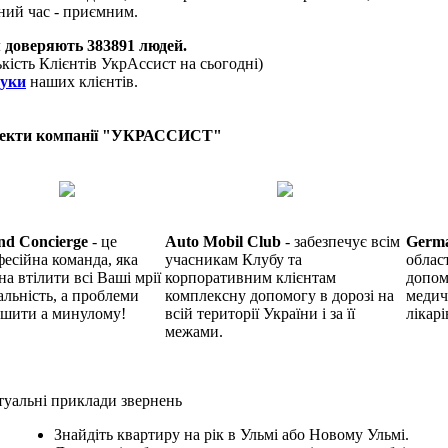
ний час - приємним.
 доверяють
383891
людей.
ькість Клієнтів УкрАссист на сьогодні)
гуки
наших клієнтів.
екти компанії "УКРАССИСТ"
nd Concierge
- це
Auto Mobil Club
- забезпечує всім
Germ
есійна команда, яка
учасникам Клубу та
облас
на втілити всі Ваші мрії
корпоративним клієнтам
допом
альність, а проблеми
комплексну допомогу в дорозі на
медич
ишити а минулому!
всій території України і за її
лікарі
межами.
уальні приклади звернень
Знайдіть квартиру на рік в Ульмі або Новому Ульмі.