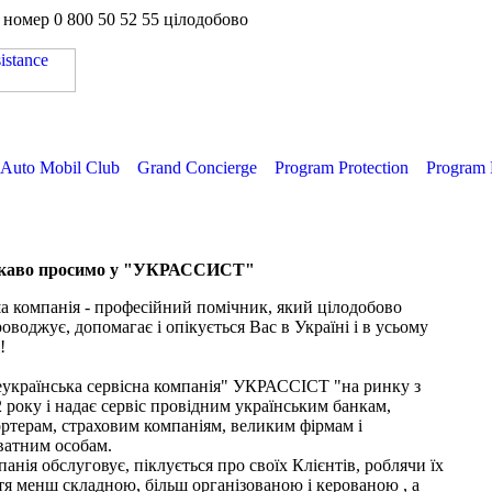
а номер
0 800 50 52 55
цілодобово
Auto Mobil Club
Grand Concierge
Program Protection
Program 
каво просимо у "УКРАССИСТ"
 компанія - професійний помічник, який цілодобово
оводжує, допомагає і опікується Вас в Україні і в усьому
!
еукраїнська сервісна компанія" УКРАССІСТ "на ринку з
 року і надає сервіс провідним українським банкам,
ртерам, страховим компаніям, великим фірмам і
ватним особам.
анія обслуговує, піклується про своїх Клієнтів, роблячи їх
я менш складною, більш організованою і керованою , а