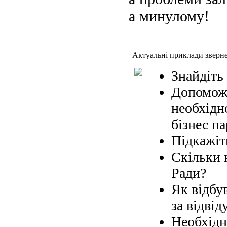
а минулому!
Актуальні приклади зверн
Знайдіть
Допоможі
необхідн
бізнес па
Підкажіт
Скільки 
Ради?
Як відбув
за відвід
Необхідн