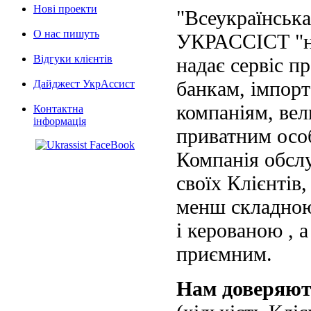
Нові проекти
"Всеукраїнська
О нас пишуть
УКРАССІСТ "на
Відгуки клієнтів
надає сервіс п
банкам, імпорт
Дайджест УкрАссист
компаніям, вел
Контактна
інформація
приватним осо
Компанія обслу
своїх Клієнтів
менш складною
і керованою , а
приємним.
Нам доверяю