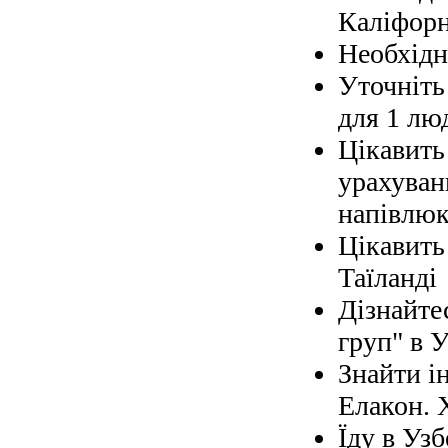
Каліфорн
Необхідно
Уточніть 
для 1 лю
Цікавить
урахуван
напівлюк
Цікавить
Таїланді
Дізнайте
груп" в У
Знайти і
Елакон. 
Їду в Узб