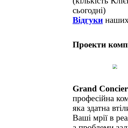
(кількість Клі
сьогодні)
Відгуки
наших 
Проекти ком
Grand Concier
професійна ко
яка здатна втіл
Ваші мрії в реа
а проблеми за