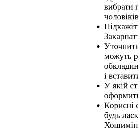
вибрати 
чоловіків
Підкажіт
Закарпат
Уточнити
можуть р
обкладин
і вставит
У якій с
оформити
Корисні 
будь ласк
Хошимін