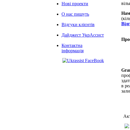
віль
Нові проекти
Нам
О нас пишуть
(кіл
Від
Відгуки клієнтів
Дайджест УкрАссист
Про
Контактна
інформація
Gra
проф
здат
в ре
зал
Акт