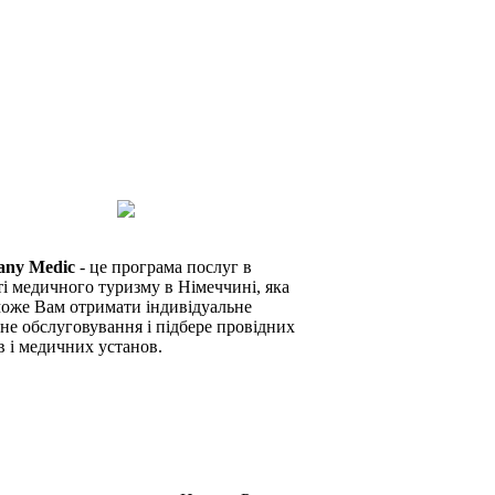
any Medic
- це програма послуг в
ті медичного туризму в Німеччині, яка
оже Вам отримати індивідуальне
не обслуговування і підбере провідних
в і медичних установ.