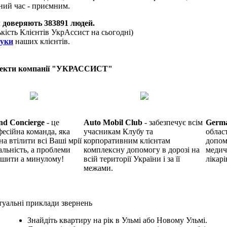
ний час - приємним.
 доверяють
383891
людей.
ькість Клієнтів УкрАссист на сьогодні)
гуки
наших клієнтів.
екти компанії "УКРАССИСТ"
nd Concierge
- це
Auto Mobil Club
- забезпечує всім
Germ
есійна команда, яка
учасникам Клубу та
облас
на втілити всі Ваші мрії
корпоративним клієнтам
допом
альність, а проблеми
комплексну допомогу в дорозі на
медич
ишити а минулому!
всій території України і за її
лікарі
межами.
уальні приклади звернень
Знайдіть квартиру на рік в Ульмі або Новому Ульмі.