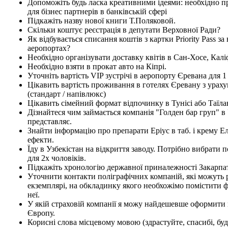
Допоможіть будь ласка креативними ідеями: необхідно 
для бізнес партнерів в банківській сфері
Підкажіть назву нової книги Т.Поляковой.
Скільки коштує реєстрація в депутати Верховної Ради?
Як відбувається списання коштів з картки Priority Pass за 
аеропортах?
Необхідно організувати доставку квітів в Сан-Хосе, Калі
Необхідно взяти в прокат авто на Кіпрі.
Уточніть вартість VIP зустрічі в аеропорту Єревана для 
Цікавить вартість проживання в готелях Єревану з урах
(стандарт / напівлюкс)
Цікавить сімейний формат відпочинку в Тунісі або Таїла
Дізнайтеся чим займається компанія "Голден бар груп" в У
представляє.
Знайти інформацію про препарати Еріус в таб. і крему Е
ефекти.
Їду в Узбекістан на відкриття заводу. Потрібно вибрати
для 2х чоловіків.
Підкажіть хронологію державної приналежності Закарпа
Уточнити контакти поліграфічних компаній, які можуть
екземплярі, на обкладинку якого необхожімо помістити ф
неї.
У якій страховій компанії я можу найдешевше оформити 
Європу.
Корисні слова місцевому мовою (здрастуйте, спасибі, будь 