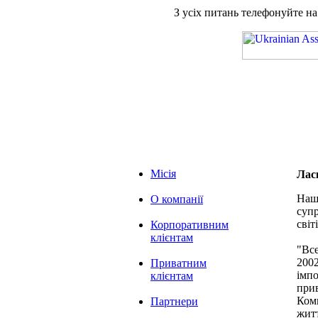
З усіх питань телефонуйте н
Місія
Лас
Наша
О компанії
супр
світі
Корпоративним
клієнтам
"Вс
2002
Приватним
імпо
клієнтам
при
Комп
Партнери
житт