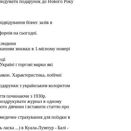
придумати подарунок до Нового Року
відвідування бізнес залів в
форнія на сьогодні.
1 людини
уванням знижки в 1-місному номері
нді
країні і торгові марки які
лакон. Характеристика, побічні
 подарунки з українським колоритом
ття починаючи з 1930р.
 роздрукувати журнал в одному
ото дівчини і вставити статтю про
медичне страхування для поїздки в
ласка ...) в Куала-Лумпур - Балі -