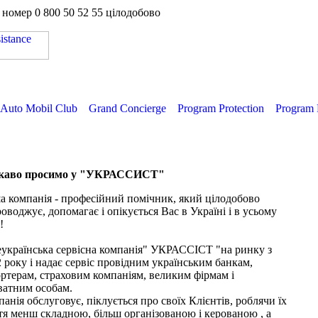
а номер
0 800 50 52 55
цілодобово
Auto Mobil Club
Grand Concierge
Program Protection
Program 
каво просимо у "УКРАССИСТ"
 компанія - професійний помічник, який цілодобово
оводжує, допомагає і опікується Вас в Україні і в усьому
!
еукраїнська сервісна компанія" УКРАССІСТ "на ринку з
 року і надає сервіс провідним українським банкам,
ртерам, страховим компаніям, великим фірмам і
ватним особам.
анія обслуговує, піклується про своїх Клієнтів, роблячи їх
я менш складною, більш організованою і керованою , а