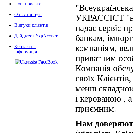
Нові проекти
"Всеукраїнська
О нас пишуть
УКРАССІСТ "на
Відгуки клієнтів
надає сервіс п
банкам, імпорт
Дайджест УкрАссист
компаніям, вел
Контактна
інформація
приватним осо
Компанія обслу
своїх Клієнтів
менш складною
і керованою , а
приємним.
Нам доверяю