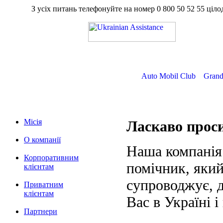
З усіх питань телефонуйте на номер
0 800 50 52 55
ц
Auto Mobil Club
Grand
Місія
Ласкаво про
О компанії
Наша компанія
Корпоративним
помічник, який
клієнтам
супроводжує, д
Приватним
клієнтам
Вас в Україні і
Партнери