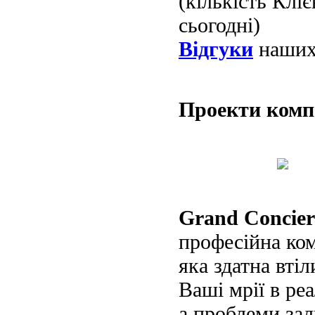
(кількість Клі
сьогодні)
Відгуки
наших 
Проекти ком
Grand Concier
професійна ко
яка здатна втіл
Ваші мрії в реа
а проблеми за