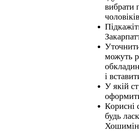
вибрати 
чоловіків
Підкажіт
Закарпат
Уточнити
можуть р
обкладин
і вставит
У якій с
оформити
Корисні 
будь ласк
Хошимін