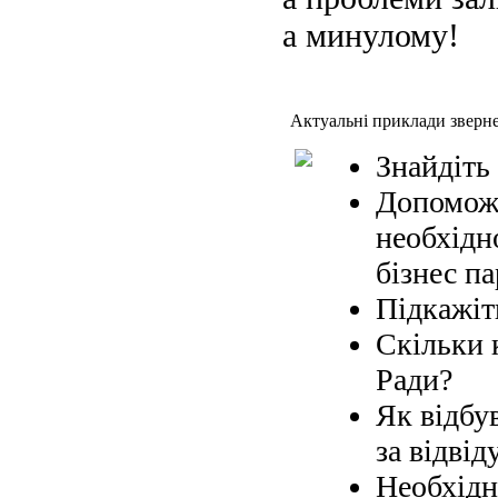
а минулому!
Актуальні приклади зверн
Знайдіть
Допоможі
необхідн
бізнес па
Підкажіт
Скільки 
Ради?
Як відбув
за відвід
Необхідн