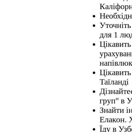
Каліфорн
Необхідно
Уточніть 
для 1 лю
Цікавить
урахуван
напівлюк
Цікавить
Таїланді
Дізнайте
груп" в У
Знайти і
Елакон. 
Їду в Узб