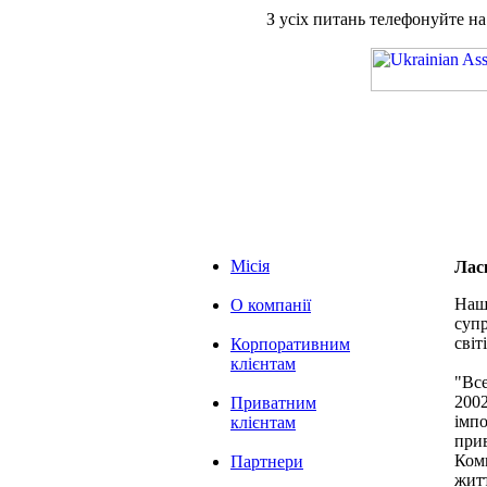
З усіх питань телефонуйте н
Місія
Лас
Наша
О компанії
супр
світі
Корпоративним
клієнтам
"Вс
2002
Приватним
імпо
клієнтам
при
Комп
Партнери
житт