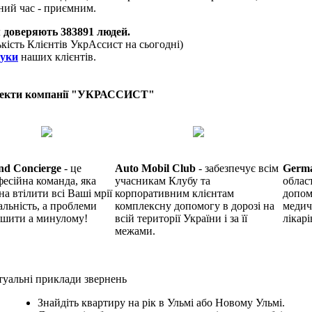
ний час - приємним.
 доверяють
383891
людей.
ькість Клієнтів УкрАссист на сьогодні)
гуки
наших клієнтів.
екти компанії "УКРАССИСТ"
nd Concierge
- це
Auto Mobil Club
- забезпечує всім
Germ
есійна команда, яка
учасникам Клубу та
облас
на втілити всі Ваші мрії
корпоративним клієнтам
допом
альність, а проблеми
комплексну допомогу в дорозі на
медич
ишити а минулому!
всій території України і за її
лікарі
межами.
уальні приклади звернень
Знайдіть квартиру на рік в Ульмі або Новому Ульмі.