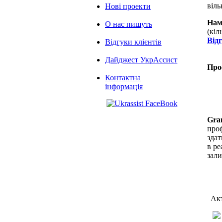
віль
Нові проекти
Нам
О нас пишуть
(кіл
Від
Відгуки клієнтів
Дайджест УкрАссист
Про
Контактна
інформація
Gra
проф
здат
в ре
зал
Акт