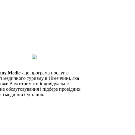
any Medic
- це програма послуг в
ті медичного туризму в Німеччині, яка
оже Вам отримати індивідуальне
не обслуговування і підбере провідних
в і медичних установ.