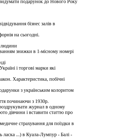
придумати подарунок до Нового Року
відвідування бізнес залів в
форнія на сьогодні.
1 людини
уванням знижки в 1-місному номері
нді
країні і торгові марки які
лакон. Характеристика, побічні
 подарунки з українським колоритом
ття починаючи з 1930р.
 роздрукувати журнал в одному
ото дівчини і вставити статтю про
медичне страхування для поїздки в
ласка ...) в Куала-Лумпур - Балі -