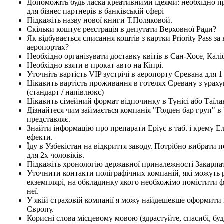
Допоможіть будь ласка креативними ідеями: необхідно 
для бізнес партнерів в банківській сфері
Підкажіть назву нової книги Т.Поляковой.
Скільки коштує реєстрація в депутати Верховної Ради?
Як відбувається списання коштів з картки Priority Pass за 
аеропортах?
Необхідно організувати доставку квітів в Сан-Хосе, Калі
Необхідно взяти в прокат авто на Кіпрі.
Уточніть вартість VIP зустрічі в аеропорту Єревана для 
Цікавить вартість проживання в готелях Єревану з урах
(стандарт / напівлюкс)
Цікавить сімейний формат відпочинку в Тунісі або Таїла
Дізнайтеся чим займається компанія "Голден бар груп" в У
представляє.
Знайти інформацію про препарати Еріус в таб. і крему Е
ефекти.
Їду в Узбекістан на відкриття заводу. Потрібно вибрати
для 2х чоловіків.
Підкажіть хронологію державної приналежності Закарпа
Уточнити контакти поліграфічних компаній, які можуть
екземплярі, на обкладинку якого необхожімо помістити ф
неї.
У якій страховій компанії я можу найдешевше оформити 
Європу.
Корисні слова місцевому мовою (здрастуйте, спасибі, будь 