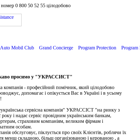
а номер
0 800 50 52 55
цілодобово
Auto Mobil Club
Grand Concierge
Program Protection
Program 
каво просимо у "УКРАССИСТ"
 компанія - професійний помічник, який цілодобово
оводжує, допомагає і опікується Вас в Україні і в усьому
!
еукраїнська сервісна компанія" УКРАССІСТ "на ринку з
 року і надає сервіс провідним українським банкам,
ртерам, страховим компаніям, великим фірмам і
ватним особам.
анія обслуговує, піклується про своїх Клієнтів, роблячи їх
я менш складною, більш організованою і керованою , а