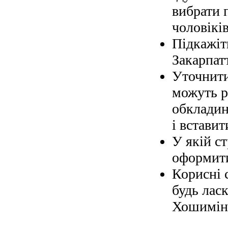
вибрати 
чоловіків
Підкажіт
Закарпат
Уточнити
можуть р
обкладин
і вставит
У якій с
оформити
Корисні 
будь ласк
Хошимін