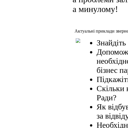
а минулому!
Актуальні приклади зверн
Знайдіть
Допоможі
необхідн
бізнес па
Підкажіт
Скільки 
Ради?
Як відбув
за відвід
Необхідн