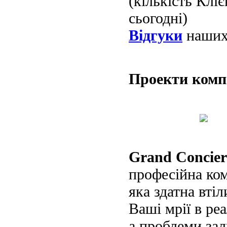
(кількість Клі
сьогодні)
Відгуки
наших 
Проекти ком
Grand Concier
професійна ко
яка здатна втіл
Ваші мрії в реа
а проблеми за