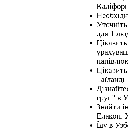
Каліфорн
Необхідно
Уточніть 
для 1 лю
Цікавить
урахуван
напівлюк
Цікавить
Таїланді
Дізнайте
груп" в У
Знайти і
Елакон. 
Їду в Узб