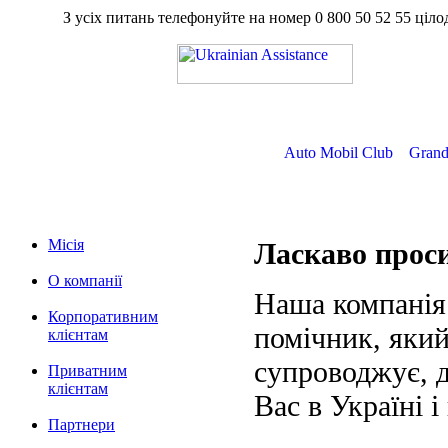
З усіх питань телефонуйте на номер
0 800 50 52 55
ц
Auto Mobil Club
Grand
Місія
Ласкаво про
О компанії
Наша компанія
Корпоративним
помічник, який
клієнтам
супроводжує, д
Приватним
клієнтам
Вас в Україні і
Партнери