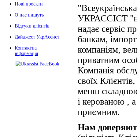
Нові проекти
"Всеукраїнська
О нас пишуть
УКРАССІСТ "на
Відгуки клієнтів
надає сервіс п
банкам, імпорт
Дайджест УкрАссист
компаніям, вел
Контактна
інформація
приватним осо
Компанія обслу
своїх Клієнтів
менш складною
і керованою , а
приємним.
Нам доверяю