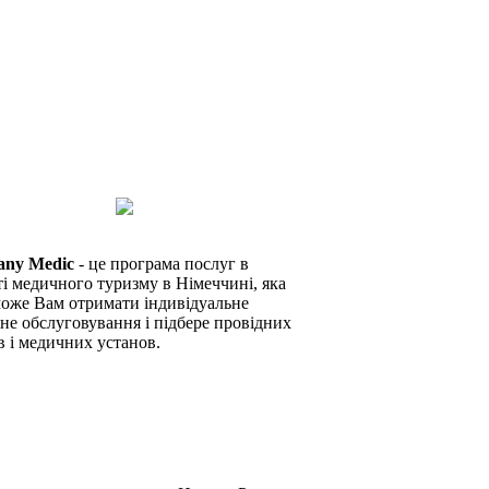
any Medic
- це програма послуг в
ті медичного туризму в Німеччині, яка
оже Вам отримати індивідуальне
не обслуговування і підбере провідних
в і медичних установ.