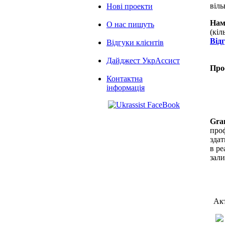
віль
Нові проекти
Нам
О нас пишуть
(кіл
Від
Відгуки клієнтів
Дайджест УкрАссист
Про
Контактна
інформація
Gra
проф
здат
в ре
зал
Акт