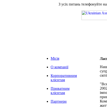
З усіх питань телефонуйте н
Місія
Лас
Наша
О компанії
супр
світі
Корпоративним
клієнтам
"Вс
2002
Приватним
імпо
клієнтам
при
Комп
Партнери
житт