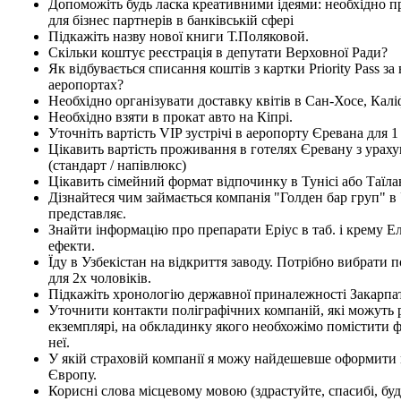
Допоможіть будь ласка креативними ідеями: необхідно 
для бізнес партнерів в банківській сфері
Підкажіть назву нової книги Т.Поляковой.
Скільки коштує реєстрація в депутати Верховної Ради?
Як відбувається списання коштів з картки Priority Pass за 
аеропортах?
Необхідно організувати доставку квітів в Сан-Хосе, Калі
Необхідно взяти в прокат авто на Кіпрі.
Уточніть вартість VIP зустрічі в аеропорту Єревана для 
Цікавить вартість проживання в готелях Єревану з урах
(стандарт / напівлюкс)
Цікавить сімейний формат відпочинку в Тунісі або Таїла
Дізнайтеся чим займається компанія "Голден бар груп" в У
представляє.
Знайти інформацію про препарати Еріус в таб. і крему Е
ефекти.
Їду в Узбекістан на відкриття заводу. Потрібно вибрати
для 2х чоловіків.
Підкажіть хронологію державної приналежності Закарпа
Уточнити контакти поліграфічних компаній, які можуть
екземплярі, на обкладинку якого необхожімо помістити ф
неї.
У якій страховій компанії я можу найдешевше оформити 
Європу.
Корисні слова місцевому мовою (здрастуйте, спасибі, будь 