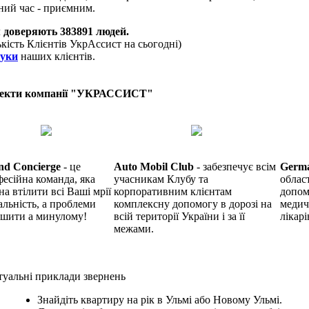
ний час - приємним.
 доверяють
383891
людей.
ькість Клієнтів УкрАссист на сьогодні)
гуки
наших клієнтів.
екти компанії "УКРАССИСТ"
nd Concierge
- це
Auto Mobil Club
- забезпечує всім
Germ
есійна команда, яка
учасникам Клубу та
облас
на втілити всі Ваші мрії
корпоративним клієнтам
допом
альність, а проблеми
комплексну допомогу в дорозі на
медич
ишити а минулому!
всій території України і за її
лікарі
межами.
уальні приклади звернень
Знайдіть квартиру на рік в Ульмі або Новому Ульмі.