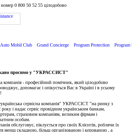
а номер
0 800 50 52 55
цілодобово
Auto Mobil Club
Grand Concierge
Program Protection
Program 
каво просимо у "УКРАССИСТ"
 компанія - професійний помічник, який цілодобово
оводжує, допомагає і опікується Вас в Україні і в усьому
!
еукраїнська сервісна компанія" УКРАССІСТ "на ринку з
 року і надає сервіс провідним українським банкам,
ртерам, страховим компаніям, великим фірмам і
ватним особам.
анія обслуговує, піклується про своїх Клієнтів, роблячи їх
я менш складною, більш організованою і керованою , а