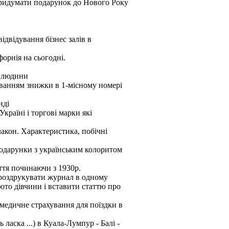
придумати подарунок до Нового Року
відвідування бізнес залів в
форнія на сьогодні.
1 людини
уванням знижки в 1-місному номері
нді
країні і торгові марки які
лакон. Характеристика, побічні
 подарунки з українським колоритом
ття починаючи з 1930р.
 роздрукувати журнал в одному
ото дівчини і вставити статтю про
медичне страхування для поїздки в
ласка ...) в Куала-Лумпур - Балі -