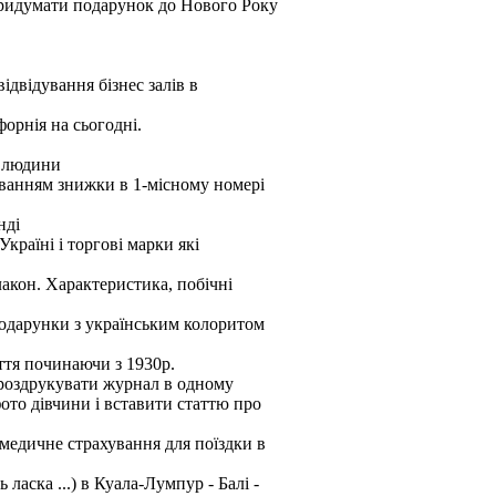
придумати подарунок до Нового Року
відвідування бізнес залів в
форнія на сьогодні.
1 людини
уванням знижки в 1-місному номері
нді
країні і торгові марки які
лакон. Характеристика, побічні
 подарунки з українським колоритом
ття починаючи з 1930р.
 роздрукувати журнал в одному
ото дівчини і вставити статтю про
медичне страхування для поїздки в
ласка ...) в Куала-Лумпур - Балі -