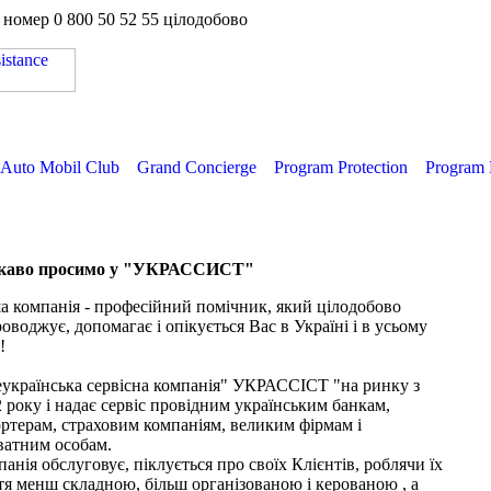
а номер
0 800 50 52 55
цілодобово
Auto Mobil Club
Grand Concierge
Program Protection
Program 
каво просимо у "УКРАССИСТ"
 компанія - професійний помічник, який цілодобово
оводжує, допомагає і опікується Вас в Україні і в усьому
!
еукраїнська сервісна компанія" УКРАССІСТ "на ринку з
 року і надає сервіс провідним українським банкам,
ртерам, страховим компаніям, великим фірмам і
ватним особам.
анія обслуговує, піклується про своїх Клієнтів, роблячи їх
я менш складною, більш організованою і керованою , а