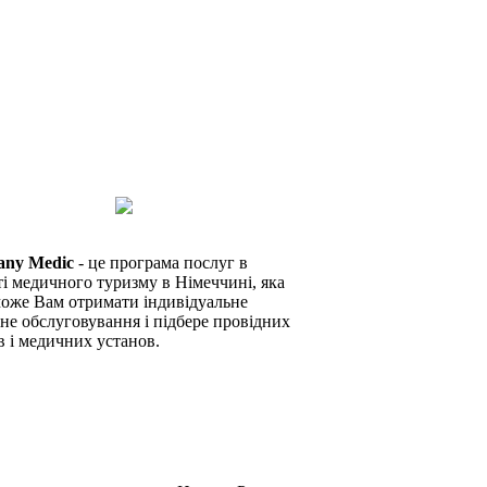
any Medic
- це програма послуг в
ті медичного туризму в Німеччині, яка
оже Вам отримати індивідуальне
не обслуговування і підбере провідних
в і медичних установ.