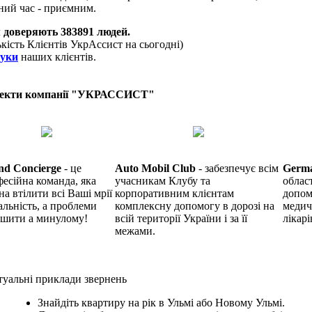
ний час - приємним.
 доверяють
383891
людей.
ькість Клієнтів УкрАссист на сьогодні)
гуки
наших клієнтів.
екти компанії "УКРАССИСТ"
nd Concierge
- це
Auto Mobil Club
- забезпечує всім
Germ
есійна команда, яка
учасникам Клубу та
облас
на втілити всі Ваші мрії
корпоративним клієнтам
допом
альність, а проблеми
комплексну допомогу в дорозі на
медич
ишити а минулому!
всій території України і за її
лікарі
межами.
уальні приклади звернень
Знайдіть квартиру на рік в Ульмі або Новому Ульмі.