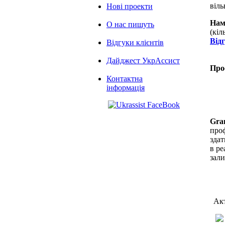
віль
Нові проекти
Нам
О нас пишуть
(кіл
Від
Відгуки клієнтів
Дайджест УкрАссист
Про
Контактна
інформація
Gra
проф
здат
в ре
зал
Акт