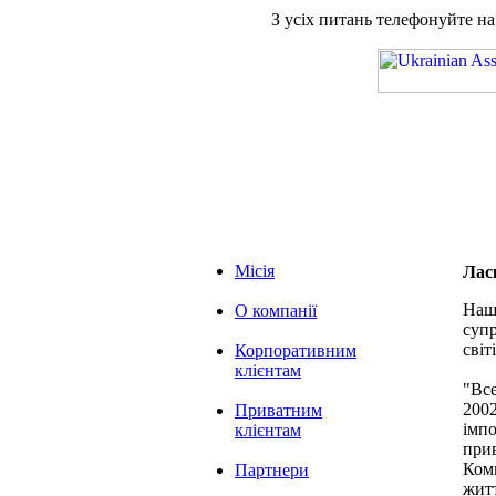
З усіх питань телефонуйте н
Місія
Лас
Наша
О компанії
супр
світі
Корпоративним
клієнтам
"Вс
2002
Приватним
імпо
клієнтам
при
Комп
Партнери
житт