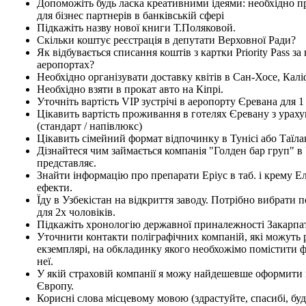
Допоможіть будь ласка креативними ідеями: необхідно 
для бізнес партнерів в банківській сфері
Підкажіть назву нової книги Т.Поляковой.
Скільки коштує реєстрація в депутати Верховної Ради?
Як відбувається списання коштів з картки Priority Pass за 
аеропортах?
Необхідно організувати доставку квітів в Сан-Хосе, Калі
Необхідно взяти в прокат авто на Кіпрі.
Уточніть вартість VIP зустрічі в аеропорту Єревана для 
Цікавить вартість проживання в готелях Єревану з урах
(стандарт / напівлюкс)
Цікавить сімейний формат відпочинку в Тунісі або Таїла
Дізнайтеся чим займається компанія "Голден бар груп" в У
представляє.
Знайти інформацію про препарати Еріус в таб. і крему Е
ефекти.
Їду в Узбекістан на відкриття заводу. Потрібно вибрати
для 2х чоловіків.
Підкажіть хронологію державної приналежності Закарпа
Уточнити контакти поліграфічних компаній, які можуть
екземплярі, на обкладинку якого необхожімо помістити ф
неї.
У якій страховій компанії я можу найдешевше оформити 
Європу.
Корисні слова місцевому мовою (здрастуйте, спасибі, будь 