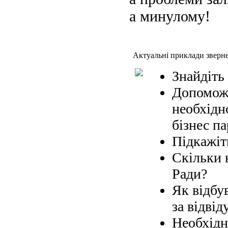
а минулому!
Актуальні приклади зверн
Знайдіть
Допоможі
необхідн
бізнес па
Підкажіт
Скільки 
Ради?
Як відбув
за відвід
Необхідн