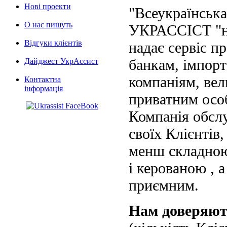
Нові проекти
"Всеукраїнська
О нас пишуть
УКРАССІСТ "на
Відгуки клієнтів
надає сервіс п
банкам, імпорт
Дайджест УкрАссист
компаніям, вел
Контактна
інформація
приватним осо
Компанія обслу
своїх Клієнтів
менш складною
і керованою , а
приємним.
Нам доверяю