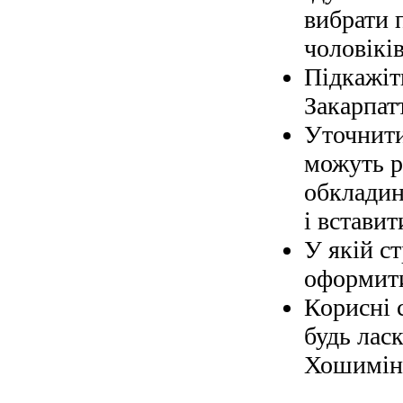
вибрати 
чоловіків
Підкажіт
Закарпат
Уточнити
можуть р
обкладин
і вставит
У якій с
оформити
Корисні 
будь ласк
Хошимін