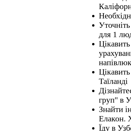
Каліфорн
Необхідно
Уточніть 
для 1 лю
Цікавить
урахуван
напівлюк
Цікавить
Таїланді
Дізнайте
груп" в У
Знайти і
Елакон. 
Їду в Узб