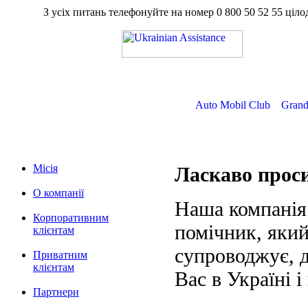
З усіх питань телефонуйте на номер
0 800 50 52 55
ц
Auto Mobil Club
Grand
Місія
Ласкаво про
О компанії
Наша компанія
Корпоративним
помічник, який
клієнтам
супроводжує, д
Приватним
клієнтам
Вас в Україні і
Партнери