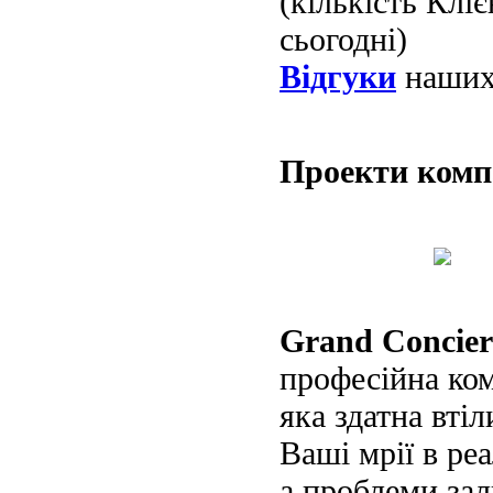
(кількість Клі
сьогодні)
Відгуки
наших 
Проекти ком
Grand Concier
професійна ко
яка здатна втіл
Ваші мрії в реа
а проблеми за