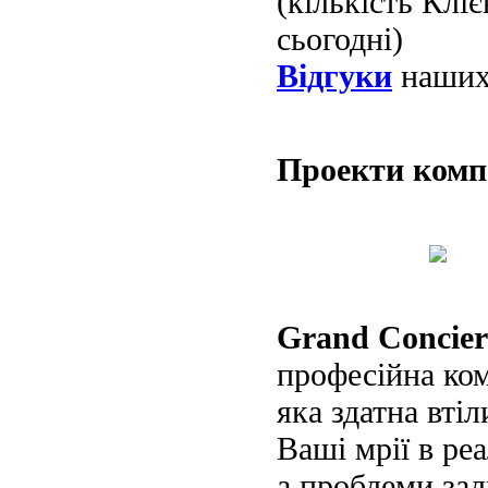
(кількість Клі
сьогодні)
Відгуки
наших 
Проекти ком
Grand Concier
професійна ко
яка здатна втіл
Ваші мрії в реа
а проблеми за