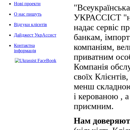
Нові проекти
"Всеукраїнська
О нас пишуть
УКРАССІСТ "на
Відгуки клієнтів
надає сервіс п
банкам, імпорт
Дайджест УкрАссист
компаніям, вел
Контактна
інформація
приватним осо
Компанія обслу
своїх Клієнтів
менш складною
і керованою , а
приємним.
Нам доверяю