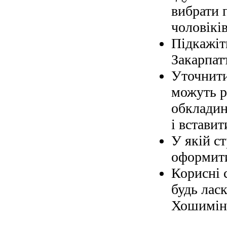
вибрати 
чоловіків
Підкажіт
Закарпат
Уточнити
можуть р
обкладин
і вставит
У якій с
оформити
Корисні 
будь ласк
Хошимін