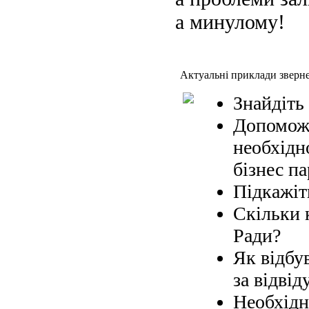
а минулому!
Актуальні приклади зверн
Знайдіть
Допоможі
необхідн
бізнес па
Підкажіт
Скільки 
Ради?
Як відбув
за відвід
Необхідн