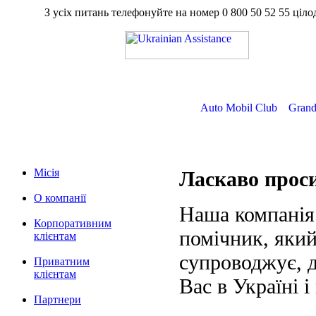
З усіх питань телефонуйте на номер
0 800 50 52 55
ц
Auto Mobil Club
Grand
Місія
Ласкаво про
О компанії
Наша компанія
Корпоративним
помічник, який
клієнтам
супроводжує, д
Приватним
клієнтам
Вас в Україні і
Партнери