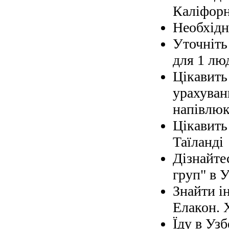
Каліфорн
Необхідно
Уточніть 
для 1 лю
Цікавить
урахуван
напівлюк
Цікавить
Таїланді
Дізнайте
груп" в У
Знайти і
Елакон. 
Їду в Узб