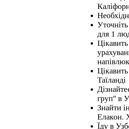
Каліфорн
Необхідно
Уточніть 
для 1 лю
Цікавить
урахуван
напівлюк
Цікавить
Таїланді
Дізнайте
груп" в У
Знайти і
Елакон. 
Їду в Узб