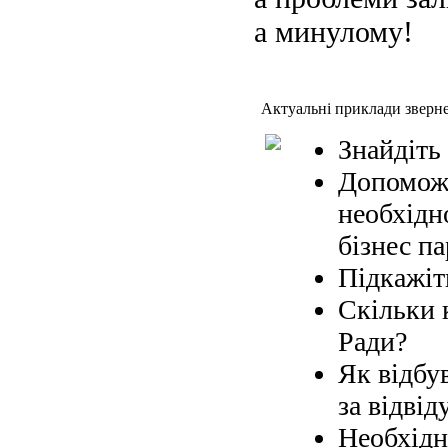
а минулому!
Актуальні приклади зверн
Знайдіть
Допоможі
необхідн
бізнес па
Підкажіт
Скільки 
Ради?
Як відбув
за відвід
Необхідн