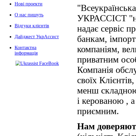
Нові проекти
"Всеукраїнська
О нас пишуть
УКРАССІСТ "на
Відгуки клієнтів
надає сервіс п
банкам, імпорт
Дайджест УкрАссист
компаніям, вел
Контактна
інформація
приватним осо
Компанія обслу
своїх Клієнтів
менш складною
і керованою , а
приємним.
Нам доверяю