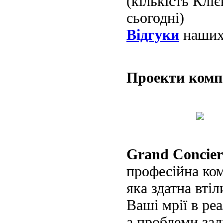
(кількість Клі
сьогодні)
Відгуки
наших 
Проекти ком
Grand Concier
професійна ко
яка здатна втіл
Ваші мрії в реа
а проблеми за