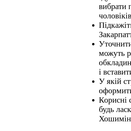
вибрати 
чоловіків
Підкажіт
Закарпат
Уточнити
можуть р
обкладин
і вставит
У якій с
оформити
Корисні 
будь ласк
Хошимін