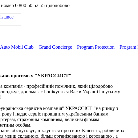
а номер
0 800 50 52 55
цілодобово
Auto Mobil Club
Grand Concierge
Program Protection
Program 
каво просимо у "УКРАССИСТ"
 компанія - професійний помічник, який цілодобово
оводжує, допомагає і опікується Вас в Україні і в усьому
!
еукраїнська сервісна компанія" УКРАССІСТ "на ринку з
 року і надає сервіс провідним українським банкам,
ртерам, страховим компаніям, великим фірмам і
ватним особам.
анія обслуговує, піклується про своїх Клієнтів, роблячи їх
я менш складною, більш організованою і керованою , а