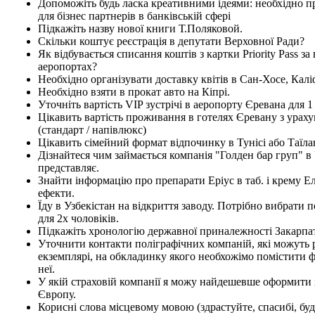
Допоможіть будь ласка креативними ідеями: необхідно 
для бізнес партнерів в банківській сфері
Підкажіть назву нової книги Т.Поляковой.
Скільки коштує реєстрація в депутати Верховної Ради?
Як відбувається списання коштів з картки Priority Pass за 
аеропортах?
Необхідно організувати доставку квітів в Сан-Хосе, Калі
Необхідно взяти в прокат авто на Кіпрі.
Уточніть вартість VIP зустрічі в аеропорту Єревана для 
Цікавить вартість проживання в готелях Єревану з урах
(стандарт / напівлюкс)
Цікавить сімейний формат відпочинку в Тунісі або Таїла
Дізнайтеся чим займається компанія "Голден бар груп" в У
представляє.
Знайти інформацію про препарати Еріус в таб. і крему Е
ефекти.
Їду в Узбекістан на відкриття заводу. Потрібно вибрати
для 2х чоловіків.
Підкажіть хронологію державної приналежності Закарпа
Уточнити контакти поліграфічних компаній, які можуть
екземплярі, на обкладинку якого необхожімо помістити ф
неї.
У якій страховій компанії я можу найдешевше оформити 
Європу.
Корисні слова місцевому мовою (здрастуйте, спасибі, будь 