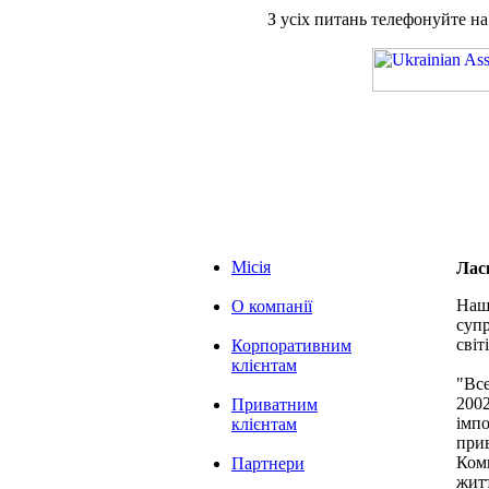
З усіх питань телефонуйте н
Місія
Лас
Наша
О компанії
супр
світі
Корпоративним
клієнтам
"Вс
2002
Приватним
імпо
клієнтам
при
Комп
Партнери
житт