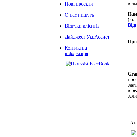
віль
Нові проекти
Нам
О нас пишуть
(кіл
Від
Відгуки клієнтів
Дайджест УкрАссист
Про
Контактна
інформація
Gra
проф
здат
в ре
зал
Акт