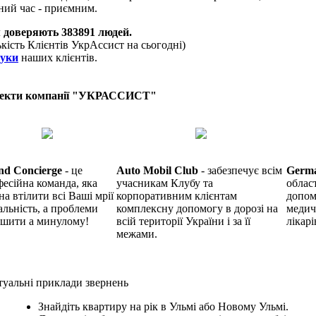
ний час - приємним.
 доверяють
383891
людей.
ькість Клієнтів УкрАссист на сьогодні)
гуки
наших клієнтів.
екти компанії "УКРАССИСТ"
nd Concierge
- це
Auto Mobil Club
- забезпечує всім
Germ
есійна команда, яка
учасникам Клубу та
облас
на втілити всі Ваші мрії
корпоративним клієнтам
допом
альність, а проблеми
комплексну допомогу в дорозі на
медич
ишити а минулому!
всій території України і за її
лікарі
межами.
уальні приклади звернень
Знайдіть квартиру на рік в Ульмі або Новому Ульмі.