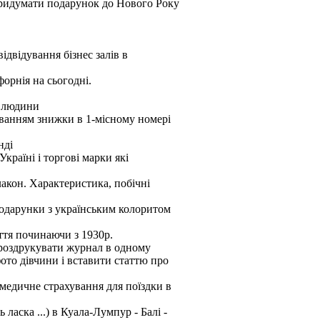
придумати подарунок до Нового Року
відвідування бізнес залів в
форнія на сьогодні.
1 людини
уванням знижки в 1-місному номері
нді
країні і торгові марки які
лакон. Характеристика, побічні
 подарунки з українським колоритом
ття починаючи з 1930р.
 роздрукувати журнал в одному
ото дівчини і вставити статтю про
медичне страхування для поїздки в
ласка ...) в Куала-Лумпур - Балі -