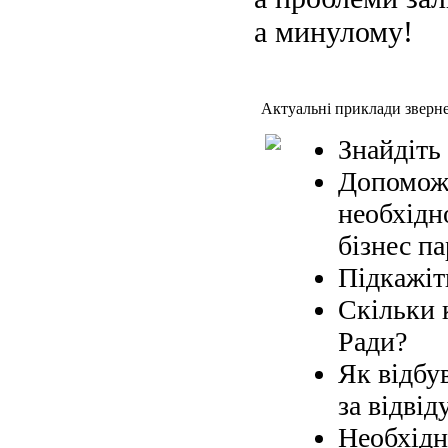
а минулому!
Актуальні приклади зверн
Знайдіть
Допоможі
необхідн
бізнес па
Підкажіт
Скільки 
Ради?
Як відбув
за відвід
Необхідн