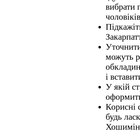
вибрати 
чоловіків
Підкажіт
Закарпат
Уточнити
можуть р
обкладин
і вставит
У якій с
оформити
Корисні 
будь ласк
Хошимін