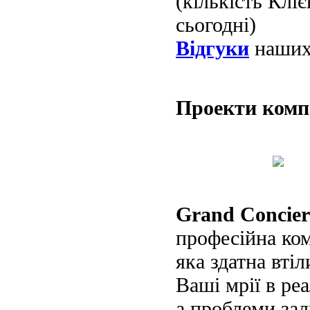
(кількість Клі
сьогодні)
Відгуки
наших 
Проекти ком
Grand Concier
професійна ко
яка здатна втіл
Ваші мрії в реа
а проблеми за