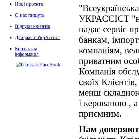
Нові проекти
"Всеукраїнська
О нас пишуть
УКРАССІСТ "на
Відгуки клієнтів
надає сервіс п
банкам, імпорт
Дайджест УкрАссист
компаніям, вел
Контактна
інформація
приватним осо
Компанія обслу
своїх Клієнтів
менш складною
і керованою , а
приємним.
Нам доверяю