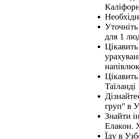
Каліфорн
Необхідно
Уточніть 
для 1 лю
Цікавить
урахуван
напівлюк
Цікавить
Таїланді
Дізнайте
груп" в У
Знайти і
Елакон. 
Їду в Узб