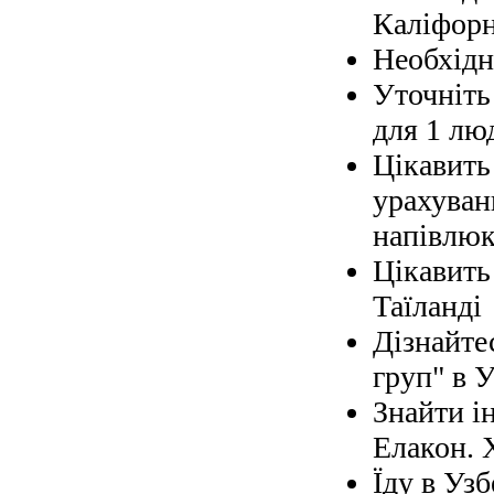
Каліфорн
Необхідно
Уточніть 
для 1 лю
Цікавить
урахуван
напівлюк
Цікавить
Таїланді
Дізнайте
груп" в У
Знайти і
Елакон. 
Їду в Узб