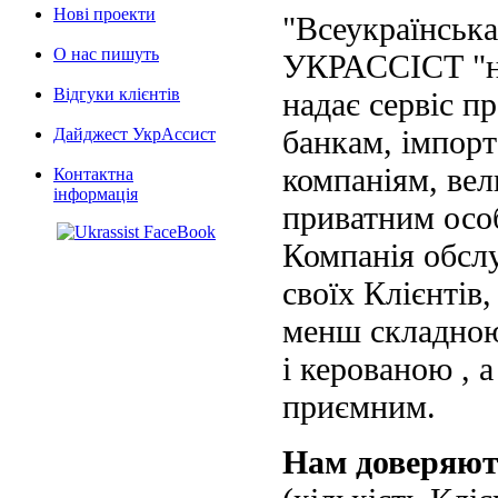
Нові проекти
"Всеукраїнська
О нас пишуть
УКРАССІСТ "на
Відгуки клієнтів
надає сервіс п
банкам, імпорт
Дайджест УкрАссист
компаніям, вел
Контактна
інформація
приватним осо
Компанія обслу
своїх Клієнтів
менш складною
і керованою , а
приємним.
Нам доверяю