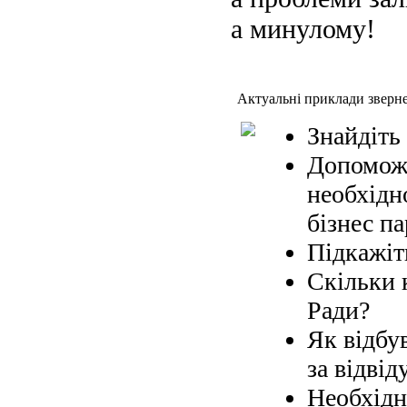
а минулому!
Актуальні приклади зверн
Знайдіть
Допоможі
необхідн
бізнес па
Підкажіт
Скільки 
Ради?
Як відбув
за відвід
Необхідн