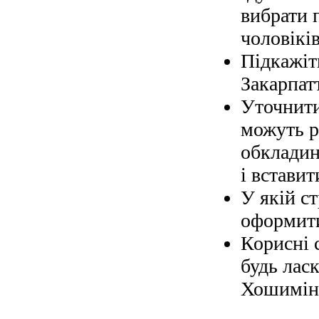
вибрати 
чоловіків
Підкажіт
Закарпат
Уточнити
можуть р
обкладин
і вставит
У якій с
оформити
Корисні 
будь ласк
Хошимін