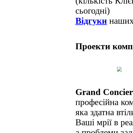
(кількість Клі
сьогодні)
Відгуки
наших 
Проекти ком
Grand Concier
професійна ко
яка здатна втіл
Ваші мрії в реа
а проблеми за