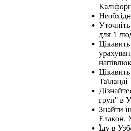
Каліфорн
Необхідно
Уточніть 
для 1 лю
Цікавить
урахуван
напівлюк
Цікавить
Таїланді
Дізнайте
груп" в У
Знайти і
Елакон. 
Їду в Узб