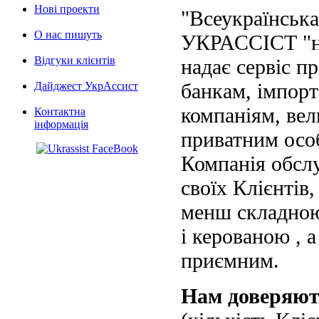
Нові проекти
"Всеукраїнська
О нас пишуть
УКРАССІСТ "на
Відгуки клієнтів
надає сервіс п
банкам, імпорт
Дайджест УкрАссист
компаніям, вел
Контактна
інформація
приватним осо
Компанія обслу
своїх Клієнтів
менш складною
і керованою , а
приємним.
Нам доверяю