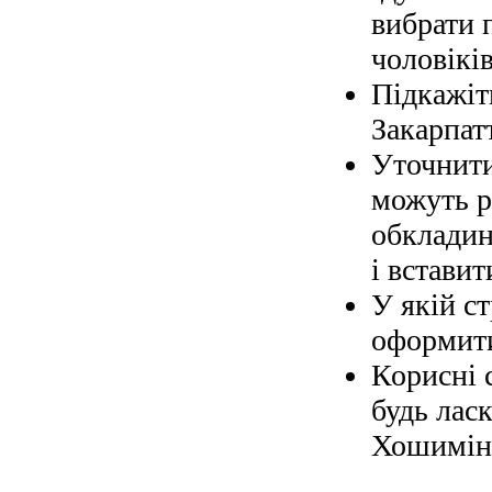
вибрати 
чоловіків
Підкажіт
Закарпат
Уточнити
можуть р
обкладин
і вставит
У якій с
оформити
Корисні 
будь ласк
Хошимін