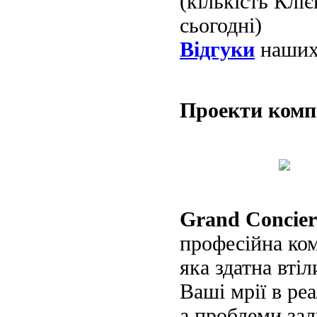
(кількість Клі
сьогодні)
Відгуки
наших 
Проекти ком
Grand Concier
професійна ко
яка здатна втіл
Ваші мрії в реа
а проблеми за