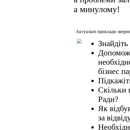
а минулому!
Актуальні приклади зверн
Знайдіть
Допоможі
необхідн
бізнес па
Підкажіт
Скільки 
Ради?
Як відбув
за відвід
Необхідн