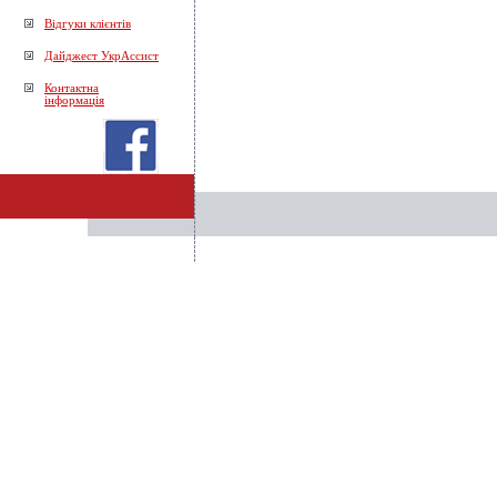
Відгуки клієнтів
Дайджест УкрАссист
Контактна
інформація