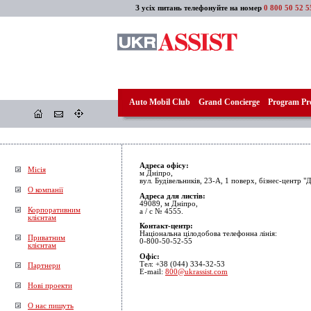
З усіх питань телефонуйте на номер
0 800 50 52 5
Auto Mobil Club
Grand Concierge
Program Pro
Адреса офісу:
Місія
м Дніпро,
вул. Будівельників, 23-А, 1 поверх, бізнес-центр 
О компанії
Адреса для листів:
49089, м Дніпро,
Корпоративним
а / с № 4555.
клієнтам
Контакт-центр:
Національна цілодобова телефонна лінія:
Приватним
0-800-50-52-55
клієнтам
Офіс:
Тел: +38 (044) 334-32-53
Партнери
E-mail:
800@ukrassist.com
Нові проекти
О нас пишуть