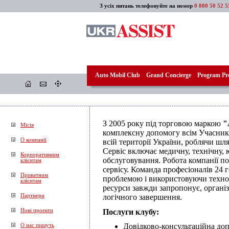
З усіх питань телефонуйте на номер
0 800 50 52 5
Auto Mobil Club
Grand Concierge
Program Pro
З 2005 року під торговою маркою
"
Місія
комплексну допомогу всім Учасника
О компанії
всій території України, роблячи ш
Сервіс включає медичну, технічну,
Корпоративним
обслуговування. Робота компанії п
клієнтам
сервісу. Команда професіоналів 24 
Приватним
проблемою і використовуючи техноло
клієнтам
ресурси завжди запропонує, органі
Партнери
логічного завершення.
Послуги клубу:
Нові проекти
Довідково-консультаційна доп
О нас пишуть