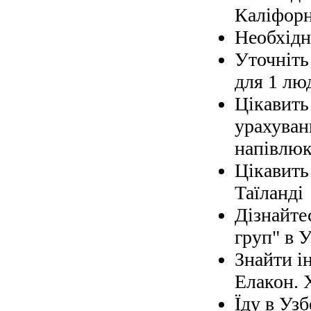
Каліфорн
Необхідно
Уточніть 
для 1 лю
Цікавить
урахуван
напівлюк
Цікавить
Таїланді
Дізнайте
груп" в У
Знайти і
Елакон. 
Їду в Узб