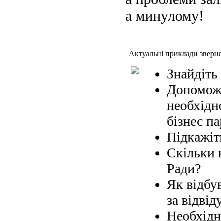
а минулому!
Актуальні приклади зверн
Знайдіть
Допоможі
необхідн
бізнес па
Підкажіт
Скільки 
Ради?
Як відбув
за відвід
Необхідн