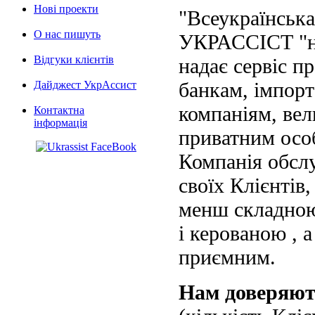
Нові проекти
"Всеукраїнська
О нас пишуть
УКРАССІСТ "на
Відгуки клієнтів
надає сервіс п
банкам, імпорт
Дайджест УкрАссист
компаніям, вел
Контактна
інформація
приватним осо
Компанія обслу
своїх Клієнтів
менш складною
і керованою , а
приємним.
Нам доверяю