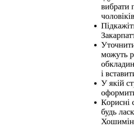
вибрати 
чоловіків
Підкажіт
Закарпат
Уточнити
можуть р
обкладин
і вставит
У якій с
оформити
Корисні 
будь ласк
Хошимін