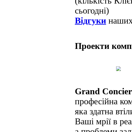
(кількість Клі
сьогодні)
Відгуки
наших 
Проекти ком
Grand Concier
професійна ко
яка здатна втіл
Ваші мрії в реа
а проблеми за