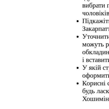
вибрати 
чоловіків
Підкажіт
Закарпат
Уточнити
можуть р
обкладин
і вставит
У якій с
оформити
Корисні 
будь ласк
Хошимін