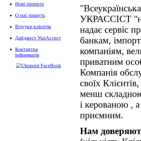
Нові проекти
"Всеукраїнська
О нас пишуть
УКРАССІСТ "на
Відгуки клієнтів
надає сервіс п
банкам, імпорт
Дайджест УкрАссист
компаніям, вел
Контактна
інформація
приватним осо
Компанія обслу
своїх Клієнтів
менш складною
і керованою , а
приємним.
Нам доверяю