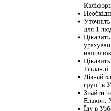
Каліфорн
Необхідно
Уточніть 
для 1 лю
Цікавить
урахуван
напівлюк
Цікавить
Таїланді
Дізнайте
груп" в У
Знайти і
Елакон. 
Їду в Узб