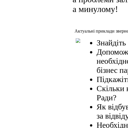
а минулому!
Актуальні приклади зверн
Знайдіть
Допоможі
необхідн
бізнес па
Підкажіт
Скільки 
Ради?
Як відбув
за відвід
Необхідн