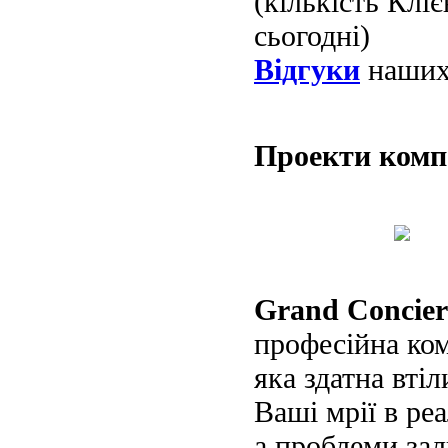
(кількість Клі
сьогодні)
Відгуки
наших 
Проекти ком
Grand Concier
професійна ко
яка здатна втіл
Ваші мрії в реа
а проблеми за