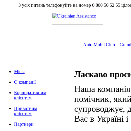
З усіх питань телефонуйте на номер
0 800 50 52 55
ц
Auto Mobil Club
Grand
Місія
Ласкаво про
О компанії
Наша компанія
Корпоративним
помічник, який
клієнтам
супроводжує, д
Приватним
клієнтам
Вас в Україні і
Партнери