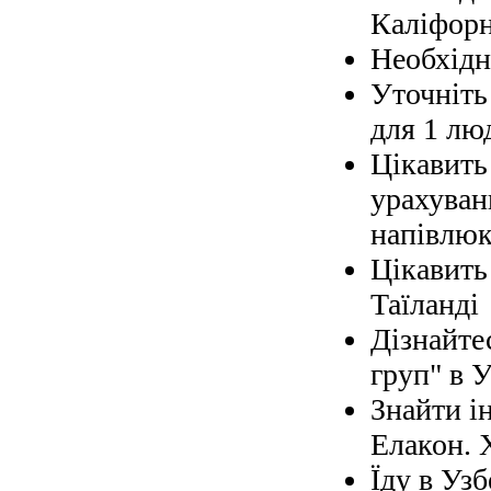
Каліфорн
Необхідно
Уточніть 
для 1 лю
Цікавить
урахуван
напівлюк
Цікавить
Таїланді
Дізнайте
груп" в У
Знайти і
Елакон. 
Їду в Узб