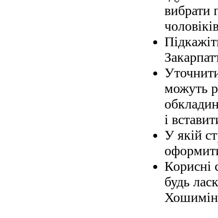
вибрати 
чоловіків
Підкажіт
Закарпат
Уточнити
можуть р
обкладин
і вставит
У якій с
оформити
Корисні 
будь ласк
Хошимін