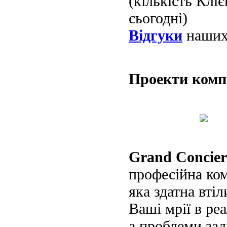
(кількість Клі
сьогодні)
Відгуки
наших 
Проекти ком
Grand Concier
професійна ко
яка здатна втіл
Ваші мрії в реа
а проблеми за