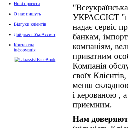
Нові проекти
"Всеукраїнська
О нас пишуть
УКРАССІСТ "на
Відгуки клієнтів
надає сервіс п
банкам, імпорт
Дайджест УкрАссист
компаніям, вел
Контактна
інформація
приватним осо
Компанія обслу
своїх Клієнтів
менш складною
і керованою , а
приємним.
Нам доверяю