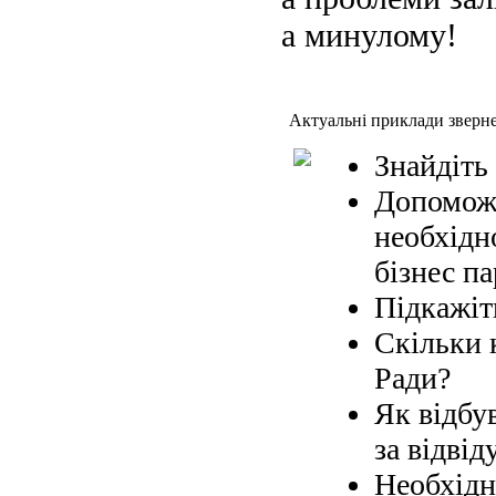
а минулому!
Актуальні приклади зверн
Знайдіть
Допоможі
необхідн
бізнес па
Підкажіт
Скільки 
Ради?
Як відбув
за відвід
Необхідн