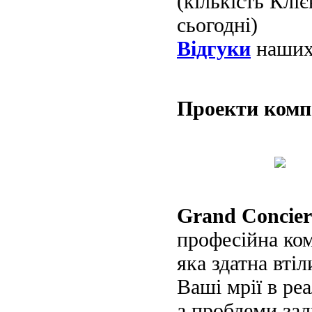
(кількість Клі
сьогодні)
Відгуки
наших 
Проекти ком
Grand Concier
професійна ко
яка здатна втіл
Ваші мрії в реа
а проблеми за