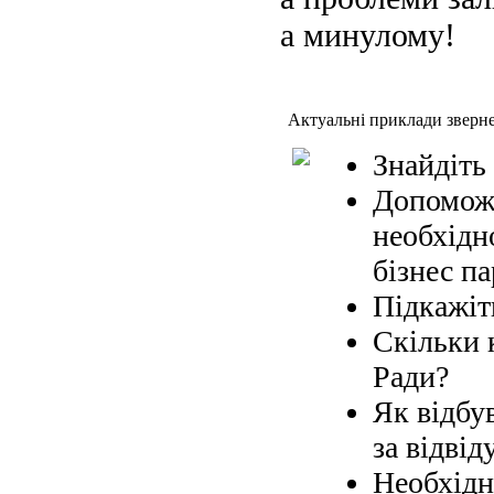
а минулому!
Актуальні приклади зверн
Знайдіть
Допоможі
необхідн
бізнес па
Підкажіт
Скільки 
Ради?
Як відбув
за відвід
Необхідн