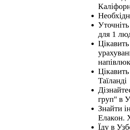
Каліфорн
Необхідно
Уточніть 
для 1 лю
Цікавить
урахуван
напівлюк
Цікавить
Таїланді
Дізнайте
груп" в У
Знайти і
Елакон. 
Їду в Узб