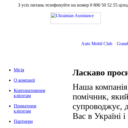
З усіх питань телефонуйте на номер
0 800 50 52 55
ц
Auto Mobil Club
Grand
Місія
Ласкаво про
О компанії
Наша компанія
Корпоративним
помічник, який
клієнтам
супроводжує, д
Приватним
клієнтам
Вас в Україні і
Партнери