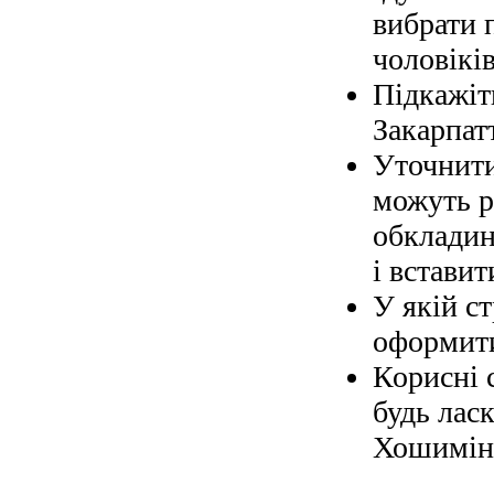
вибрати 
чоловіків
Підкажіт
Закарпат
Уточнити
можуть р
обкладин
і вставит
У якій с
оформити
Корисні 
будь ласк
Хошимін