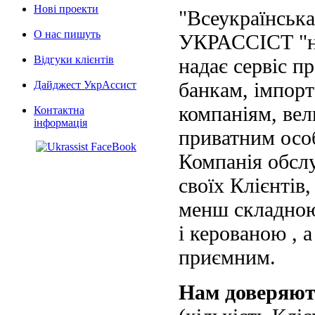
Нові проекти
"Всеукраїнська
О нас пишуть
УКРАССІСТ "на
Відгуки клієнтів
надає сервіс п
банкам, імпорт
Дайджест УкрАссист
компаніям, вел
Контактна
інформація
приватним осо
Компанія обслу
своїх Клієнтів
менш складною
і керованою , а
приємним.
Нам доверяю