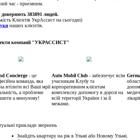
ний час - приємним.
 доверяють
383891
людей.
ькість Клієнтів УкрАссист на сьогодні)
гуки
наших клієнтів.
екти компанії "УКРАССИСТ"
nd Concierge
- це
Auto Mobil Club
- забезпечує всім
Germ
есійна команда, яка
учасникам Клубу та
облас
на втілити всі Ваші мрії
корпоративним клієнтам
допом
альність, а проблеми
комплексну допомогу в дорозі на
медич
ишити а минулому!
всій території України і за її
лікарі
межами.
уальні приклади звернень
Знайдіть квартиру на рік в Ульмі або Новому Ульмі.