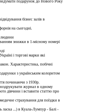
придумати подарунок до Нового Року
відвідування бізнес залів в
форнія на сьогодні.
1 людини
уванням знижки в 1-місному номері
нді
країні і торгові марки які
лакон. Характеристика, побічні
 подарунки з українським колоритом
ття починаючи з 1930р.
 роздрукувати журнал в одному
ото дівчини і вставити статтю про
медичне страхування для поїздки в
ласка ...) в Куала-Лумпур - Балі -