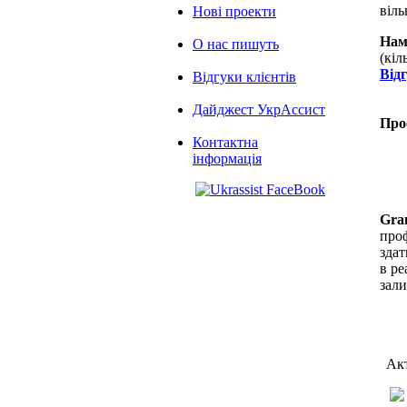
віль
Нові проекти
Нам
О нас пишуть
(кіл
Від
Відгуки клієнтів
Дайджест УкрАссист
Про
Контактна
інформація
Gra
проф
здат
в ре
зал
Акт