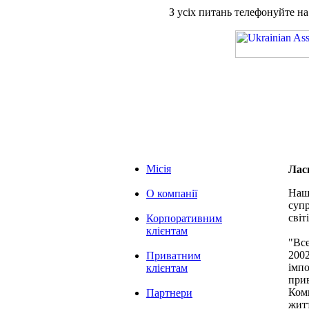
З усіх питань телефонуйте н
Місія
Лас
Наша
О компанії
супр
світі
Корпоративним
клієнтам
"Вс
2002
Приватним
імпо
клієнтам
при
Комп
Партнери
житт