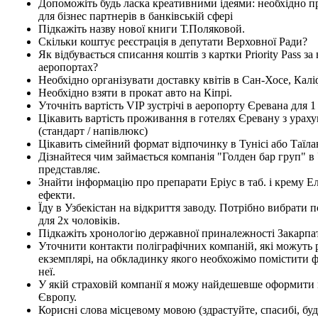
Допоможіть будь ласка креативними ідеями: необхідно 
для бізнес партнерів в банківській сфері
Підкажіть назву нової книги Т.Поляковой.
Скільки коштує реєстрація в депутати Верховної Ради?
Як відбувається списання коштів з картки Priority Pass за 
аеропортах?
Необхідно організувати доставку квітів в Сан-Хосе, Калі
Необхідно взяти в прокат авто на Кіпрі.
Уточніть вартість VIP зустрічі в аеропорту Єревана для 
Цікавить вартість проживання в готелях Єревану з урах
(стандарт / напівлюкс)
Цікавить сімейний формат відпочинку в Тунісі або Таїла
Дізнайтеся чим займається компанія "Голден бар груп" в У
представляє.
Знайти інформацію про препарати Еріус в таб. і крему Е
ефекти.
Їду в Узбекістан на відкриття заводу. Потрібно вибрати
для 2х чоловіків.
Підкажіть хронологію державної приналежності Закарпа
Уточнити контакти поліграфічних компаній, які можуть
екземплярі, на обкладинку якого необхожімо помістити ф
неї.
У якій страховій компанії я можу найдешевше оформити 
Європу.
Корисні слова місцевому мовою (здрастуйте, спасибі, будь 