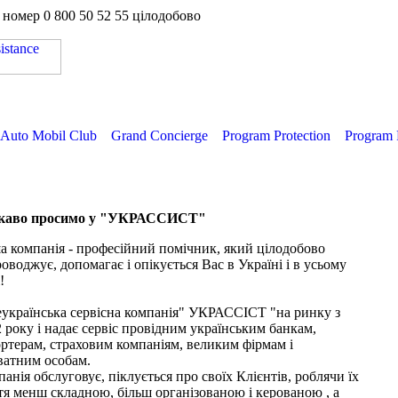
а номер
0 800 50 52 55
цілодобово
Auto Mobil Club
Grand Concierge
Program Protection
Program 
каво просимо у "УКРАССИСТ"
 компанія - професійний помічник, який цілодобово
оводжує, допомагає і опікується Вас в Україні і в усьому
!
еукраїнська сервісна компанія" УКРАССІСТ "на ринку з
 року і надає сервіс провідним українським банкам,
ртерам, страховим компаніям, великим фірмам і
ватним особам.
анія обслуговує, піклується про своїх Клієнтів, роблячи їх
я менш складною, більш організованою і керованою , а